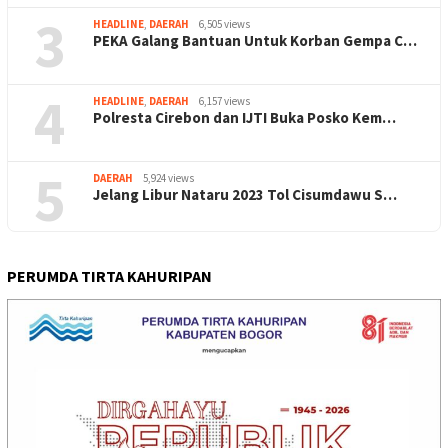
3
HEADLINE
,
DAERAH
6,505 views
PEKA Galang Bantuan Untuk Korban Gempa C…
4
HEADLINE
,
DAERAH
6,157 views
Polresta Cirebon dan IJTI Buka Posko Kem…
5
DAERAH
5,924 views
Jelang Libur Nataru 2023 Tol Cisumdawu S…
PERUMDA TIRTA KAHURIPAN