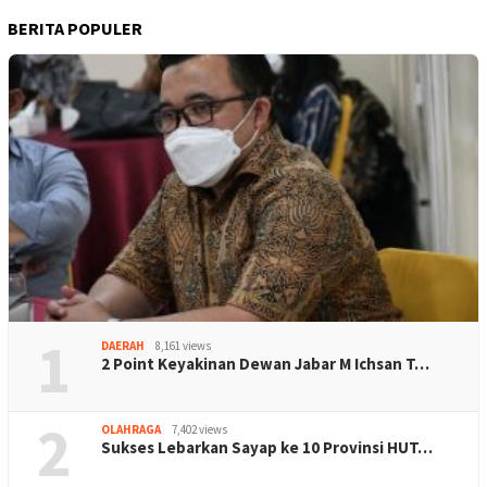
BERITA POPULER
1
DAERAH
8,161 views
2 Point Keyakinan Dewan Jabar M Ichsan T…
2
OLAHRAGA
7,402 views
Sukses Lebarkan Sayap ke 10 Provinsi HUT…