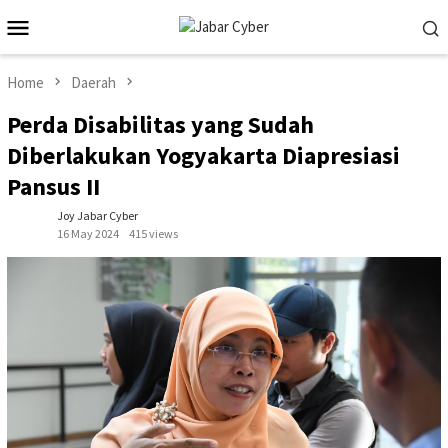
Skip
Mobile
to
Menu
content
Home
Daerah
Perda Disabilitas yang Sudah
Diberlakukan Yogyakarta Diapresiasi
Pansus II
Joy Jabar Cyber
16 May 2024
415 views