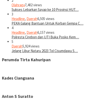
2
Olahraga
7,402 views
Sukses Lebarkan Sayap ke 10 Provinsi HUT…
3
Headline
,
Daerah
6,505 views
PEKA Galang Bantuan Untuk Korban Gempa C…
4
Headline
,
Daerah
6,157 views
Polresta Cirebon dan IJTI Buka Posko Kem…
5
Daerah
5,924 views
Jelang Libur Nataru 2023 Tol Cisumdawu S…
Perumda Tirta Kahuripan
Kades Ciangsana
Anton S Suratto