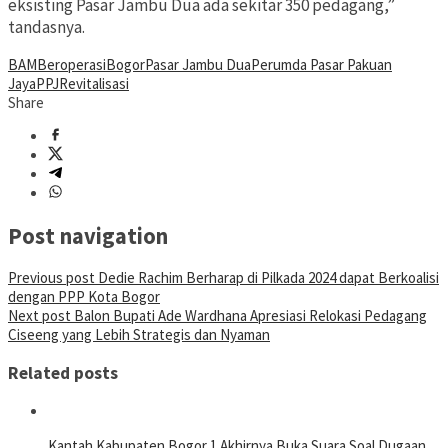
eksisting Pasar Jambu Dua ada sekitar 350 pedagang,”
tandasnya.
BAM
Beroperasi
Bogor
Pasar Jambu Dua
Perumda Pasar Pakuan
Jaya
PPJ
Revitalisasi
Share
Post navigation
Previous post
Dedie Rachim Berharap di Pilkada 2024 dapat Berkoalisi
dengan PPP Kota Bogor
Next post
Balon Bupati Ade Wardhana Apresiasi Relokasi Pedagang
Ciseeng yang Lebih Strategis dan Nyaman
Related posts
Kantah Kabupaten Bogor 1 Akhirnya Buka Suara Soal Dugaan