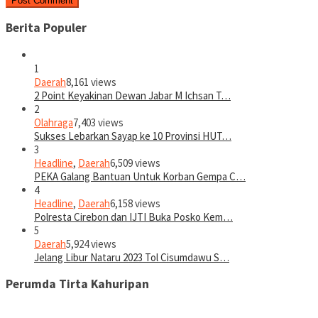
Berita Populer
1
Daerah
8,161 views
2 Point Keyakinan Dewan Jabar M Ichsan T…
2
Olahraga
7,403 views
Sukses Lebarkan Sayap ke 10 Provinsi HUT…
3
Headline
,
Daerah
6,509 views
PEKA Galang Bantuan Untuk Korban Gempa C…
4
Headline
,
Daerah
6,158 views
Polresta Cirebon dan IJTI Buka Posko Kem…
5
Daerah
5,924 views
Jelang Libur Nataru 2023 Tol Cisumdawu S…
Perumda Tirta Kahuripan