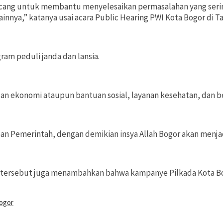
cang untuk membantu menyelesaikan permasalahan yang seringka
innya,” katanya usai acara Public Hearing PWI Kota Bogor di Ta
am peduli janda dan lansia.
 ekonomi ataupun bantuan sosial, layanan kesehatan, dan bea
an Pemerintah, dengan demikian insya Allah Bogor akan menjadi
r tersebut juga menambahkan bahwa kampanye Pilkada Kota Bog
Bogor