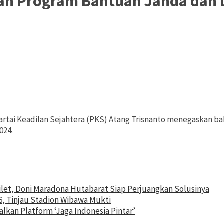
kan Program Bantuan Janda dan 
 Partai Keadilan Sejahtera (PKS) Atang Trisnanto menegaskan 
024.
ilet, Doni Maradona Hutabarat Siap Perjuangkan Solusinya
6, Tinjau Stadion Wibawa Mukti
lkan Platform ‘Jaga Indonesia Pintar’