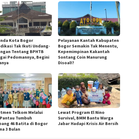
nda Kota Bogor
Pelayanan Kantah Kabupaten
ndikasi Tak Ikuti Undang-
Bogor Semakin Tak Menentu,
ngan Tentang BPHTB
Kepemimpinan Kakantah
gai Pedomannya, Begini
Sontang Coin Manurung
anya
Disoal!?
tmen Telkom Melalui
Lewat Program El Nino
 Pantau Tumbuh
Survival, BMM Bantu Warga
ang 46 Batita di Bogor
Jabar Hadapi Krisis Air Bersih
ma 3 Bulan