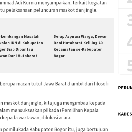
mmad Adi Kurnia menyampaikan, terkait kegiatan
aitu pelaksanaan peluncuran maskot dan jingle.
rkembangan Masalah
Serap Aspirasi Warga, Dewan
kolah IDN di Kabupaten
Doni Hutabarat Keliling 40
gor Siap Dipantau
Kecamatan se-Kabupaten
wan Doni Hutabarat
Bogor
rupa macan tutul Jawa Barat diambil dari filosofi
PERUM
ran maskot dan jingle, kita juga mengimbau kepada
dalam mensukseskan pilkada (Pemilihan Kepala
KADES
a kepada wartawan, dilokasi acara.
n pemilukada Kabupaten Bogor itu, juga bertujuan