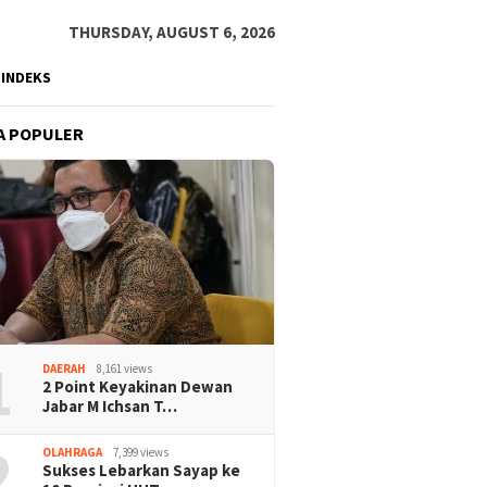
THURSDAY, AUGUST 6, 2026
INDEKS
A POPULER
1
DAERAH
8,161 views
2 Point Keyakinan Dewan
Jabar M Ichsan T…
2
OLAHRAGA
7,399 views
Sukses Lebarkan Sayap ke