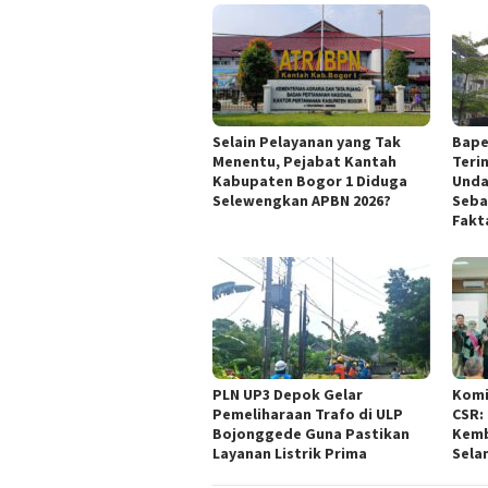
Selain Pelayanan yang Tak
Bape
Menentu, Pejabat Kantah
Teri
Kabupaten Bogor 1 Diduga
Unda
Selewengkan APBN 2026?
Seba
Fakt
PLN UP3 Depok Gelar
Komi
Pemeliharaan Trafo di ULP
CSR:
Bojonggede Guna Pastikan
Kemb
Layanan Listrik Prima
Sela