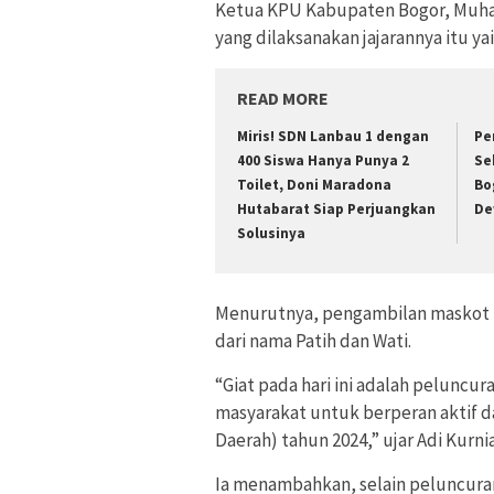
Ketua KPU Kabupaten Bogor, Muha
yang dilaksanakan jajarannya itu y
READ MORE
Miris! SDN Lanbau 1 dengan
Pe
400 Siswa Hanya Punya 2
Se
Toilet, Doni Maradona
Bo
Hutabarat Siap Perjuangkan
De
Solusinya
Menurutnya, pengambilan maskot be
dari nama Patih dan Wati.
“Giat pada hari ini adalah peluncu
masyarakat untuk berperan aktif 
Daerah) tahun 2024,” ujar Adi Kurni
Ia menambahkan, selain peluncura