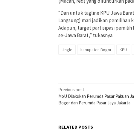
(Macan, red) yang diluncurkan pada 
“Dan untuk tagline KPU Jawa Barat
Langsung) mari jadikan pemilihan 
Adapun, target partisipasi pemilih k
se-Jawa Barat,” tukasnya.
Jingle
kabupaten Bogor
KPU
Post
Previous post
MoU Dilakukan Perumda Pasar Pakuan Ja
navigation
Bogor dan Perumda Pasar Jaya Jakarta
RELATED POSTS