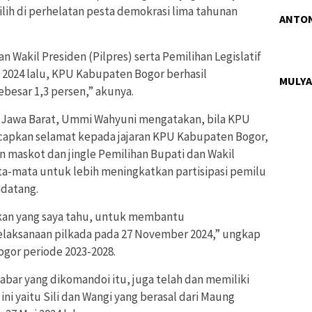
lih di perhelatan pesta demokrasi lima tahunan
ANTON
 Wakil Presiden (Pilpres) serta Pemilihan Legislatif
i 2024 lalu, KPU Kabupaten Bogor berhasil
MULYA
ebesar 1,3 persen,” akunya.
i Jawa Barat, Ummi Wahyuni mengatakan, bila KPU
ucapkan selamat kepada jajaran KPU Kabupaten Bogor,
 maskot dan jingle Pemilihan Bupati dan Wakil
a-mata untuk lebih meningkatkan partisipasi pemilu
ndatang.
urkan yang saya tahu, untuk membantu
elaksanaan pilkada pada 27 November 2024,” ungkap
or periode 2023-2028.
Jabar yang dikomandoi itu, juga telah dan memiliki
ni yaitu Sili dan Wangi yang berasal dari Maung