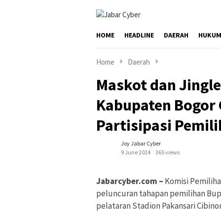
Skip
to
content
HOME
HEADLINE
DAERAH
HUKUM
Home
Daerah
Maskot dan Jingl
Kabupaten Bogor 
Partisipasi Pemili
Joy Jabar Cyber
9 June 2024
365 views
Jabarcyber.com –
Komisi Pemilih
peluncuran tahapan pemilihan Bupa
pelataran Stadion Pakansari Cibino