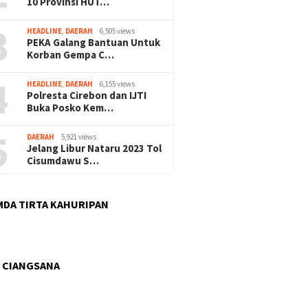
10 Provinsi HUT…
3
HEADLINE
,
DAERAH
6,505 views
PEKA Galang Bantuan Untuk
Korban Gempa C…
4
HEADLINE
,
DAERAH
6,155 views
Polresta Cirebon dan IJTI
Buka Posko Kem…
5
DAERAH
5,921 views
Jelang Libur Nataru 2023 Tol
Cisumdawu S…
DA TIRTA KAHURIPAN
 CIANGSANA