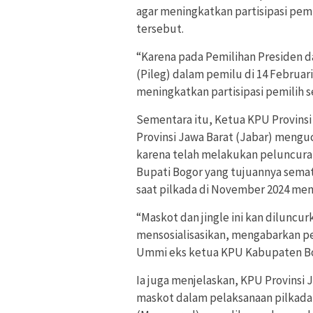
agar meningkatkan partisipasi pemi
tersebut.
“Karena pada Pemilihan Presiden dan
(Pileg) dalam pemilu di 14 Februar
meningkatkan partisipasi pemilih s
Sementara itu, Ketua KPU Provins
Provinsi Jawa Barat (Jabar) meng
karena telah melakukan peluncuran
Bupati Bogor yang tujuannya semat
saat pilkada di November 2024 me
“Maskot dan jingle ini kan dilunc
mensosialisasikan, mengabarkan p
Ummi eks ketua KPU Kabupaten Bog
Ia juga menjelaskan, KPU Provinsi 
maskot dalam pelaksanaan pilkada i