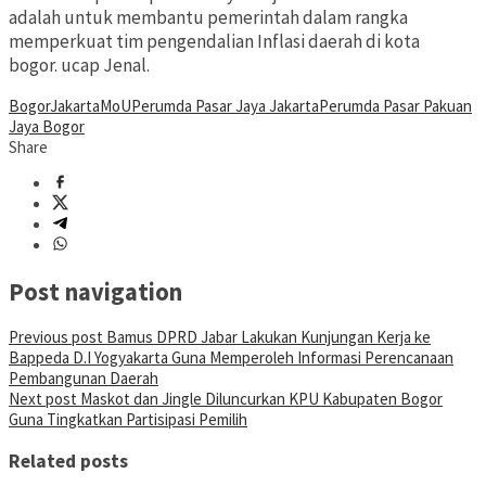
adalah untuk membantu pemerintah dalam rangka
memperkuat tim pengendalian Inflasi daerah di kota
bogor. ucap Jenal.
Bogor
Jakarta
MoU
Perumda Pasar Jaya Jakarta
Perumda Pasar Pakuan
Jaya Bogor
Share
Post navigation
Previous post
Bamus DPRD Jabar Lakukan Kunjungan Kerja ke
Bappeda D.I Yogyakarta Guna Memperoleh Informasi Perencanaan
Pembangunan Daerah
Next post
Maskot dan Jingle Diluncurkan KPU Kabupaten Bogor
Guna Tingkatkan Partisipasi Pemilih
Related posts