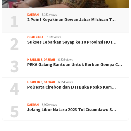
1
DAERAH
8,161 views
2 Point Keyakinan Dewan Jabar M Ichsan T…
2
OLAHRAGA
7,399 views
Sukses Lebarkan Sayap ke 10 Provinsi HUT…
3
HEADLINE
,
DAERAH
6,505 views
PEKA Galang Bantuan Untuk Korban Gempa C…
4
HEADLINE
,
DAERAH
6,154 views
Polresta Cirebon dan IJTI Buka Posko Kem…
5
DAERAH
5,920 views
Jelang Libur Nataru 2023 Tol Cisumdawu S…