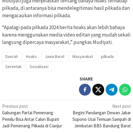
Mudiyati juga menjelaskan tentang bahaya hoaks terhadap
pilkada, di antaranya bisa mendelegitimasi hasil pilkada dan
mengacaukan informasi pilkada.
“Apalagi pada pilkada 2024 berita hoaks akan lebih bahaya
karena menggunakan media video editan yang mudah sekali
langsung dipercaya masyarakat,” pungkas Mudiyati.
Daerah
Hoaks
Jawa Barat
Masyarakat
pilkada
Serentak
Sosialisasi
SHARE
Post
Previous post
Next post
Gabungan Partai Pemenang
Begini Pandangan Dewan Jabar
navigation
Pemilu Bisa Antar Calon Bupati
Supono Usai Temuan Sampah di
Jadi Pemenang Pilkada di Cianjur
Jembatan BBS Bandung Barat