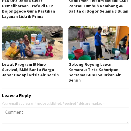
PLN UP3 Depok Gelar
Komitmen Telkom Melalui CSR:
Pemeliharaan Trafo di ULP
Pantau Tumbuh Kembang 46
Bojonggede Guna Pastikan
Batita di Bogor Selama 3 Bulan
Layanan Listrik Prima
Lewat Program El Nino
Gotong Royong Lawan
Survival, BMM Bantu Warga
Kemarau: Tirta Kahuripan
Jabar Hadapi Krisis Air Bersih
Bersama BPBD Salurkan Air
Bersih
Leave a Reply
Your email address will not be published.
Required fields are marked
*