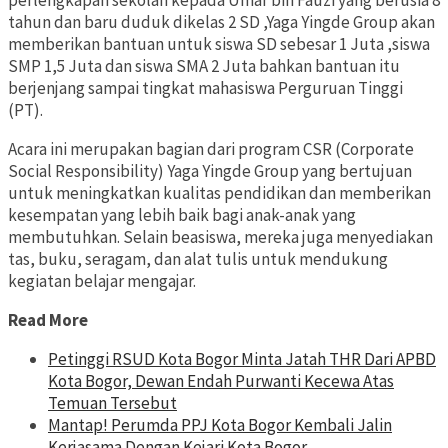
perlengkapan sekolah kepada Umar bin Fauzi yang berusia 8
tahun dan baru duduk dikelas 2 SD ,Yaga Yingde Group akan
memberikan bantuan untuk siswa SD sebesar 1 Juta ,siswa
SMP 1,5 Juta dan siswa SMA 2 Juta bahkan bantuan itu
berjenjang sampai tingkat mahasiswa Perguruan Tinggi
(PT).
Acara ini merupakan bagian dari program CSR (Corporate
Social Responsibility) Yaga Yingde Group yang bertujuan
untuk meningkatkan kualitas pendidikan dan memberikan
kesempatan yang lebih baik bagi anak-anak yang
membutuhkan. Selain beasiswa, mereka juga menyediakan
tas, buku, seragam, dan alat tulis untuk mendukung
kegiatan belajar mengajar.
Read More
Petinggi RSUD Kota Bogor Minta Jatah THR Dari APBD
Kota Bogor, Dewan Endah Purwanti Kecewa Atas
Temuan Tersebut
Mantap! Perumda PPJ Kota Bogor Kembali Jalin
Kerjasama Dengan Kejari Kota Bogor