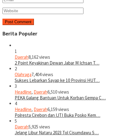
Berita Populer
1
Daerah
8,162 views
2 Point Keyakinan Dewan Jabar M Ichsan T…
2
Olahraga
7,404 views
Sukses Lebarkan Sayap ke 10 Provinsi HUT…
3
Headline
,
Daerah
6,510 views
PEKA Galang Bantuan Untuk Korban Gempa C…
4
Headline
,
Daerah
6,159 views
Polresta Cirebon dan IJTI Buka Posko Kem…
5
Daerah
5,925 views
Jelang Libur Nataru 2023 Tol Cisumdawu S…