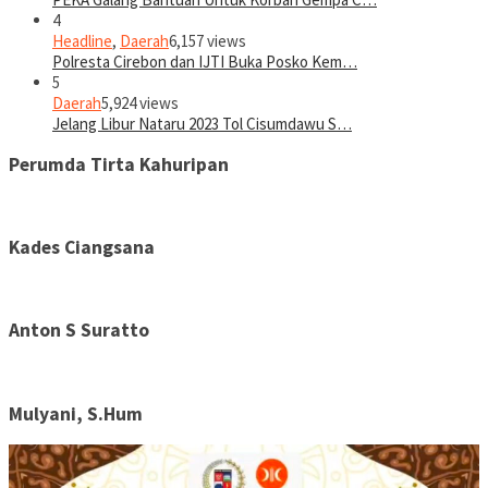
4
Headline
,
Daerah
6,157 views
Polresta Cirebon dan IJTI Buka Posko Kem…
5
Daerah
5,924 views
Jelang Libur Nataru 2023 Tol Cisumdawu S…
Perumda Tirta Kahuripan
Kades Ciangsana
Anton S Suratto
Mulyani, S.Hum