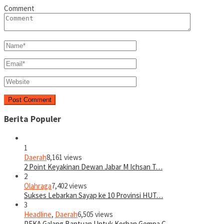
Comment
Berita Populer
1
Daerah
8,161 views
2 Point Keyakinan Dewan Jabar M Ichsan T…
2
Olahraga
7,402 views
Sukses Lebarkan Sayap ke 10 Provinsi HUT…
3
Headline
,
Daerah
6,505 views
PEKA Galang Bantuan Untuk Korban Gempa C…