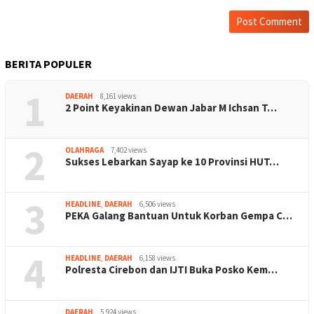
BERITA POPULER
1
DAERAH
8,161 views
2 Point Keyakinan Dewan Jabar M Ichsan T…
2
OLAHRAGA
7,402 views
Sukses Lebarkan Sayap ke 10 Provinsi HUT…
3
HEADLINE
,
DAERAH
6,506 views
PEKA Galang Bantuan Untuk Korban Gempa C…
4
HEADLINE
,
DAERAH
6,158 views
Polresta Cirebon dan IJTI Buka Posko Kem…
DAERAH
5,924 views