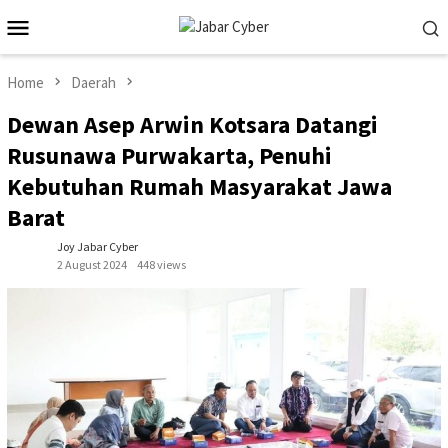
Skip
Mobile
to
Menu
content
Home
Daerah
Dewan Asep Arwin Kotsara Datangi
Rusunawa Purwakarta, Penuhi
Kebutuhan Rumah Masyarakat Jawa
Barat
Joy Jabar Cyber
2 August 2024
448 views