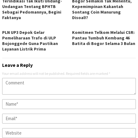
Terindikasi Tak Ikuti Undang-
Bogor Semakin Tak Menentu,
Undangan Tentang BPHTB
Kepemimpinan Kakantah
Sebagai Pedomannya, Begini
Sontang Coin Manurung
Faktanya
Disoal!?
PLN UP3 Depok Gelar
Komitmen Telkom Melalui CSR:
Pemeliharaan Trafo di ULP
Pantau Tumbuh Kembang 46
Bojonggede Guna Pastikan
Batita di Bogor Selama 3 Bulan
Layanan Listrik Prima
Leave a Reply
Your email address will not be published.
Required fields are marked
*