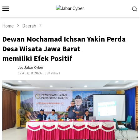
Skip
Mobile
to
Menu
content
Home
Daerah
Dewan Mochamad Ichsan Yakin Perda
Desa Wisata Jawa Barat
memiliki Efek Positif
Joy Jabar Cyber
12 August 2024
387 views