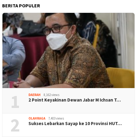
BERITA POPULER
1
DAERAH
8,162 views
2 Point Keyakinan Dewan Jabar M Ichsan T…
2
OLAHRAGA
7,403 views
Sukses Lebarkan Sayap ke 10 Provinsi HUT…