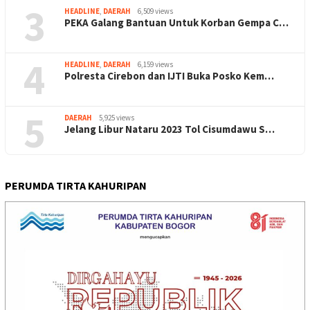
3
HEADLINE
,
DAERAH
6,509 views
PEKA Galang Bantuan Untuk Korban Gempa C…
4
HEADLINE
,
DAERAH
6,159 views
Polresta Cirebon dan IJTI Buka Posko Kem…
5
DAERAH
5,925 views
Jelang Libur Nataru 2023 Tol Cisumdawu S…
PERUMDA TIRTA KAHURIPAN