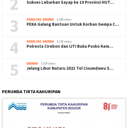
2
Sukses Lebarkan Sayap ke 10 Provinsi HUT…
3
HEADLINE
,
DAERAH
6,506 views
PEKA Galang Bantuan Untuk Korban Gempa C…
4
HEADLINE
,
DAERAH
6,158 views
Polresta Cirebon dan IJTI Buka Posko Kem…
5
DAERAH
5,924 views
Jelang Libur Nataru 2023 Tol Cisumdawu S…
PERUMDA TIRTA KAHURIPAN