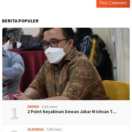
BERITA POPULER
1
DAERAH
8,161 views
2 Point Keyakinan Dewan Jabar M Ichsan T…
OLAHRAGA
7,402 views