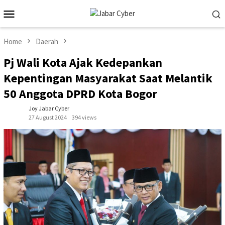
Skip
Mobile
to
Menu
content
Home
Daerah
Pj Wali Kota Ajak Kedepankan
Kepentingan Masyarakat Saat Melantik
50 Anggota DPRD Kota Bogor
Joy Jabar Cyber
27 August 2024
394 views