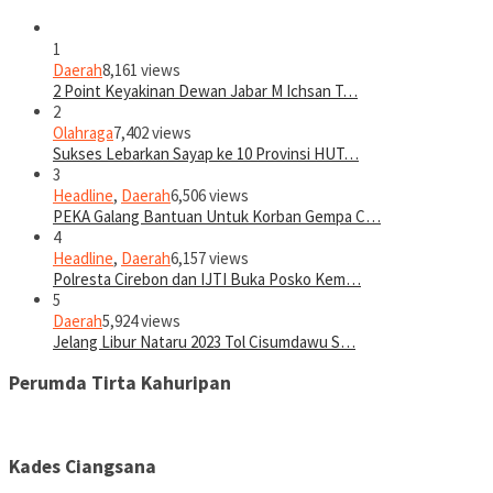
1
Daerah
8,161 views
2 Point Keyakinan Dewan Jabar M Ichsan T…
2
Olahraga
7,402 views
Sukses Lebarkan Sayap ke 10 Provinsi HUT…
3
Headline
,
Daerah
6,506 views
PEKA Galang Bantuan Untuk Korban Gempa C…
4
Headline
,
Daerah
6,157 views
Polresta Cirebon dan IJTI Buka Posko Kem…
5
Daerah
5,924 views
Jelang Libur Nataru 2023 Tol Cisumdawu S…
Perumda Tirta Kahuripan
Kades Ciangsana