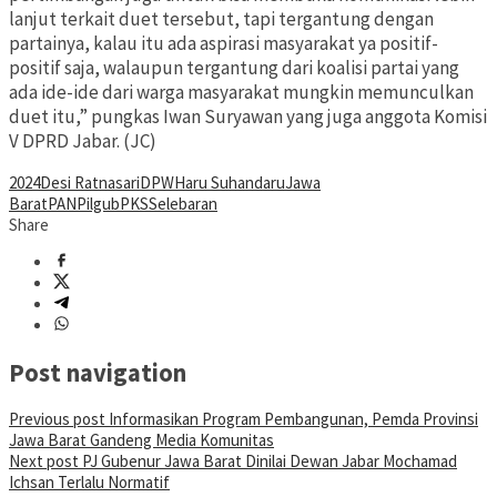
lanjut terkait duet tersebut, tapi tergantung dengan
partainya, kalau itu ada aspirasi masyarakat ya positif-
positif saja, walaupun tergantung dari koalisi partai yang
ada ide-ide dari warga masyarakat mungkin memunculkan
duet itu,” pungkas Iwan Suryawan yang juga anggota Komisi
V DPRD Jabar. (JC)
2024
Desi Ratnasari
DPW
Haru Suhandaru
Jawa
Barat
PAN
Pilgub
PKS
Selebaran
Share
Post navigation
Previous post
Informasikan Program Pembangunan, Pemda Provinsi
Jawa Barat Gandeng Media Komunitas
Next post
PJ Gubenur Jawa Barat Dinilai Dewan Jabar Mochamad
Ichsan Terlalu Normatif