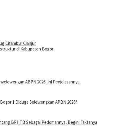
ug Citambur Cianjur
astruktur di Kabupaten Bogor
nyelewengan ABPN 2026, Ini Penjelasannya
n Bogor 1 Diduga Selewengkan APBN 2026?
entang BPHTB Sebagai Pedomannya, Begini Faktanya