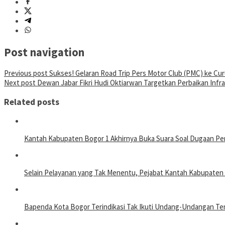
Post navigation
Previous post
Sukses! Gelaran Road Trip Pers Motor Club (PMC) ke Cur
Next post
Dewan Jabar Fikri Hudi Oktiarwan Targetkan Perbaikan Infr
Related posts
Kantah Kabupaten Bogor 1 Akhirnya Buka Suara Soal Dugaan Pe
Selain Pelayanan yang Tak Menentu, Pejabat Kantah Kabupate
Bapenda Kota Bogor Terindikasi Tak Ikuti Undang-Undangan T