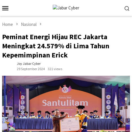
Skip
Mobile
to
Menu
content
Home
Nasional
Peminat Energi Hijau REC Jakarta
Meningkat 24.579% di Lima Tahun
Kepemimpinan Erick
Joy Jabar Cyber
29 September 2024
321 views