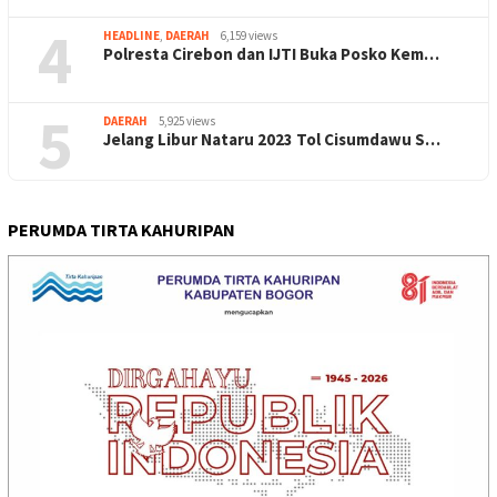
4
HEADLINE
,
DAERAH
6,159 views
Polresta Cirebon dan IJTI Buka Posko Kem…
5
DAERAH
5,925 views
Jelang Libur Nataru 2023 Tol Cisumdawu S…
PERUMDA TIRTA KAHURIPAN