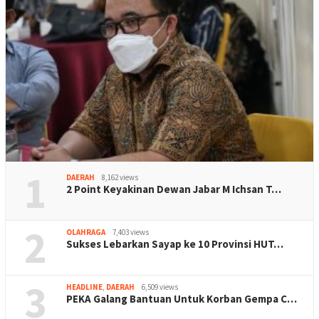
1
DAERAH
8,162 views
2 Point Keyakinan Dewan Jabar M Ichsan T…
2
OLAHRAGA
7,403 views
Sukses Lebarkan Sayap ke 10 Provinsi HUT…
3
HEADLINE
,
DAERAH
6,509 views
PEKA Galang Bantuan Untuk Korban Gempa C…