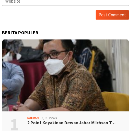
BERITA POPULER
1
DAERAH
8,161 views
2 Point Keyakinan Dewan Jabar M Ichsan T…