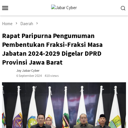
Skip
Mobile
to
Menu
content
Home
Daerah
Rapat Paripurna Pengumuman
Pembentukan Fraksi-Fraksi Masa
Jabatan 2024-2029 Digelar DPRD
Provinsi Jawa Barat
Joy Jabar Cyber
6 September 2024
410 views