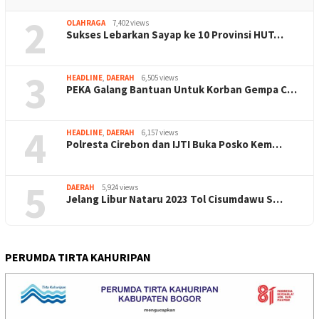
2
OLAHRAGA
7,402 views
Sukses Lebarkan Sayap ke 10 Provinsi HUT…
3
HEADLINE
,
DAERAH
6,505 views
PEKA Galang Bantuan Untuk Korban Gempa C…
4
HEADLINE
,
DAERAH
6,157 views
Polresta Cirebon dan IJTI Buka Posko Kem…
5
DAERAH
5,924 views
Jelang Libur Nataru 2023 Tol Cisumdawu S…
PERUMDA TIRTA KAHURIPAN