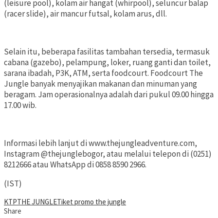
(leisure pool), kolam air hangat (whirpool), seluncur balap
(racer slide), air mancur futsal, kolam arus, dll.
Selain itu, beberapa fasilitas tambahan tersedia, termasuk
cabana (gazebo), pelampung, loker, ruang ganti dan toilet,
sarana ibadah, P3K, ATM, serta foodcourt. Foodcourt The
Jungle banyak menyajikan makanan dan minuman yang
beragam. Jam operasionalnya adalah dari pukul 09.00 hingga
17.00 wib.
Informasi lebih lanjut di www.thejungleadventure.com,
Instagram @thejunglebogor, atau melalui telepon di (0251)
8212666 atau WhatsApp di 0858 8590 2966.
(IST)
KTP
THE JUNGLE
Tiket promo the jungle
Share