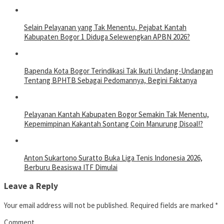
Selain Pelayanan yang Tak Menentu, Pejabat Kantah
Kabupaten Bogor 1 Diduga Selewengkan APBN 2026?
Bapenda Kota Bogor Terindikasi Tak Ikuti Undang-Undangan
Tentang BPHTB Sebagai Pedomannya, Begini Faktanya
Pelayanan Kantah Kabupaten Bogor Semakin Tak Menentu,
Kepemimpinan Kakantah Sontang Coin Manurung Disoal!?
Anton Sukartono Suratto Buka Liga Tenis Indonesia 2026,
Berburu Beasiswa ITF Dimulai
Leave a Reply
Your email address will not be published.
Required fields are marked
*
Comment