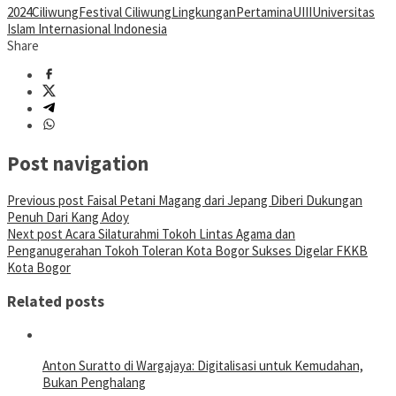
2024
Ciliwung
Festival Ciliwung
Lingkungan
Pertamina
UIII
Universitas
Islam Internasional Indonesia
Share
Post navigation
Previous post
Faisal Petani Magang dari Jepang Diberi Dukungan
Penuh Dari Kang Adoy
Next post
Acara Silaturahmi Tokoh Lintas Agama dan
Penganugerahan Tokoh Toleran Kota Bogor Sukses Digelar FKKB
Kota Bogor
Related posts
Anton Suratto di Wargajaya: Digitalisasi untuk Kemudahan,
Bukan Penghalang