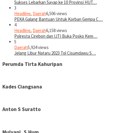
Sukses Lebarkan Sayap ke 10 Provinsi HUT…
3
Headline
,
Daerah
6,506 views
PEKA Galang Bantuan Untuk Korban Gempa C…
4
Headline
,
Daerah
6,158 views
Polresta Cirebon dan IJTI Buka Posko Kem…
5
Daerah
5,924 views
Jelang Libur Nataru 2023 Tol Cisumdawu S…
Perumda Tirta Kahuripan
Kades Ciangsana
Anton S Suratto
Mulyani, S.Hum