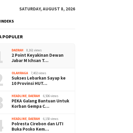
SATURDAY, AUGUST 8, 2026
INDEKS
A POPULER
1
DAERAH
8,161 views
2 Point Keyakinan Dewan
Jabar M Ichsan T…
2
OLAHRAGA
7,402 views
Sukses Lebarkan Sayap ke
10 Provinsi HUT…
3
HEADLINE
,
DAERAH
6,506 views
PEKA Galang Bantuan Untuk
Korban Gempa C…
4
HEADLINE
,
DAERAH
6,158 views
Polresta Cirebon dan IJTI
Buka Posko Kem…