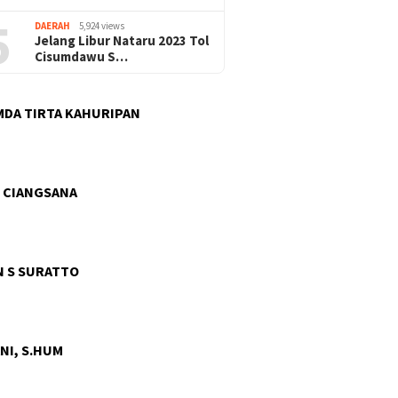
5
DAERAH
5,924 views
Jelang Libur Nataru 2023 Tol
Cisumdawu S…
DA TIRTA KAHURIPAN
 CIANGSANA
 S SURATTO
NI, S.HUM