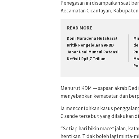
Penegasan ini disampaikan saat be
Kecamatan Cicantayan, Kabupaten 
READ MORE
Doni Maradona Hutabarat
Mi
Kritik Pengelolaan APBD
de
Jabar Usai Muncul Potensi
Pu
Defisit Rp5,7 Triliun
Ma
Pe
Menurut KDM — sapaan akrab Dedi 
menyebabkan kemacetan dan berpo
Ia mencontohkan kasus penggalang
Cisande tersebut yang dilakukan di
“Setiap hari bikin macet jalan, kat
hentikan. Tidak boleh lagi minta-min