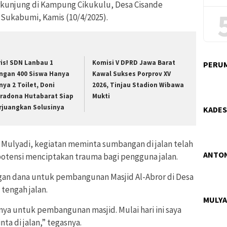
rkunjung di Kampung Cikukulu, Desa Cisande
Sukabumi, Kamis (10/4/2025).
ris! SDN Lanbau 1
Komisi V DPRD Jawa Barat
PERUM
ngan 400 Siswa Hanya
Kawal Sukses Porprov XV
nya 2 Toilet, Doni
2026, Tinjau Stadion Wibawa
radona Hutabarat Siap
Mukti
rjuangkan Solusinya
KADES
Mulyadi, kegiatan meminta sumbangan di jalan telah
ANTON
tensi menciptakan trauma bagi pengguna jalan.
an dana untuk pembangunan Masjid Al-Abror di Desa
 tengah jalan.
MULYA
anya untuk pembangunan masjid. Mulai hari ini saya
ta di jalan,” tegasnya.