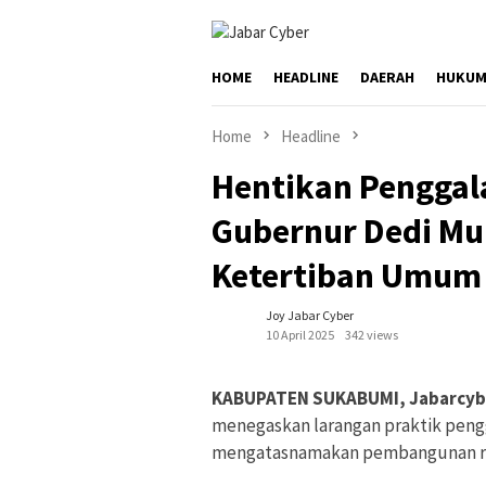
Skip
to
content
HOME
HEADLINE
DAERAH
HUKUM
Home
Headline
Hentikan Penggal
Gubernur Dedi Mu
Ketertiban Umum
Joy Jabar Cyber
10 April 2025
342 views
KABUPATEN SUKABUMI, Jabarcyb
menegaskan larangan praktik pengg
mengatasnamakan pembangunan r