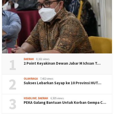
1
DAERAH
8,161 views
2 Point Keyakinan Dewan Jabar M Ichsan T…
2
OLAHRAGA
7,402 views
Sukses Lebarkan Sayap ke 10 Provinsi HUT…
3
HEADLINE
,
DAERAH
6,505 views
PEKA Galang Bantuan Untuk Korban Gempa C…