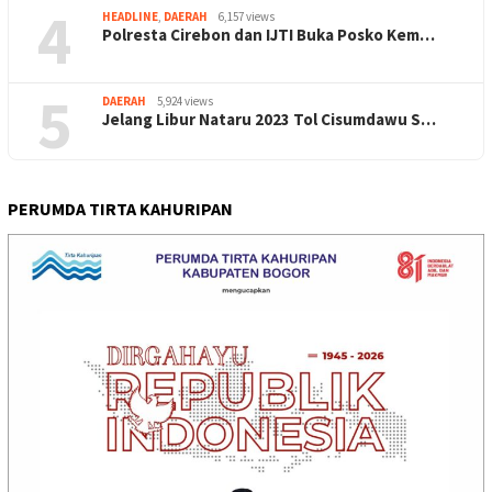
4
HEADLINE
,
DAERAH
6,157 views
Polresta Cirebon dan IJTI Buka Posko Kem…
5
DAERAH
5,924 views
Jelang Libur Nataru 2023 Tol Cisumdawu S…
PERUMDA TIRTA KAHURIPAN