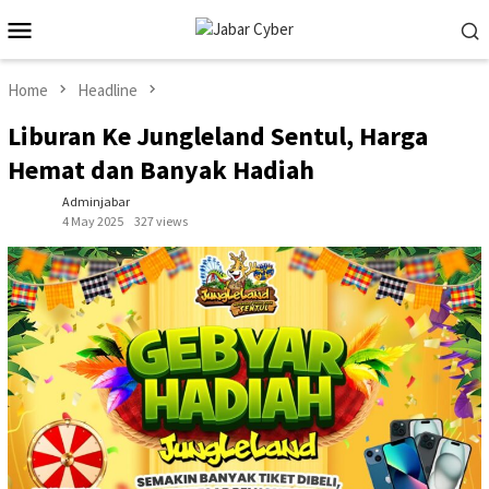
Skip
Mobile
to
Menu
content
Home
Headline
Liburan Ke Jungleland Sentul, Harga
Hemat dan Banyak Hadiah
Adminjabar
4 May 2025
327 views