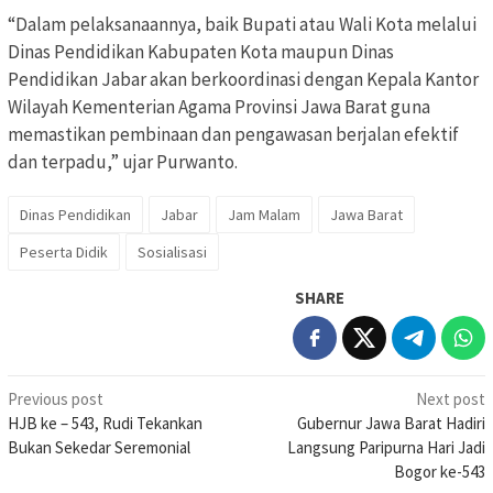
“Dalam pelaksanaannya, baik Bupati atau Wali Kota melalui
Dinas Pendidikan Kabupaten Kota maupun Dinas
Pendidikan Jabar akan berkoordinasi dengan Kepala Kantor
Wilayah Kementerian Agama Provinsi Jawa Barat guna
memastikan pembinaan dan pengawasan berjalan efektif
dan terpadu,” ujar Purwanto.
Dinas Pendidikan
Jabar
Jam Malam
Jawa Barat
Peserta Didik
Sosialisasi
SHARE
Post
Previous post
Next post
HJB ke – 543, Rudi Tekankan
Gubernur Jawa Barat Hadiri
navigation
Bukan Sekedar Seremonial
Langsung Paripurna Hari Jadi
Bogor ke-543