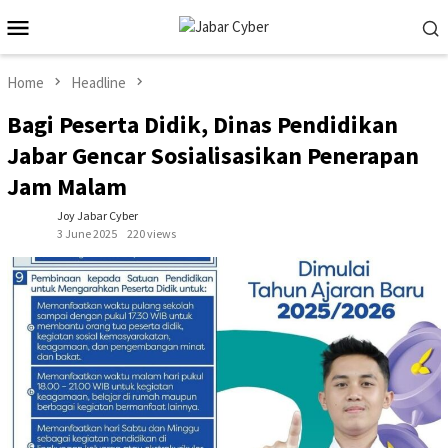
Skip
Mobile
to
Menu
content
Home
Headline
Bagi Peserta Didik, Dinas Pendidikan
Jabar Gencar Sosialisasikan Penerapan
Jam Malam
Joy Jabar Cyber
3 June 2025
220 views