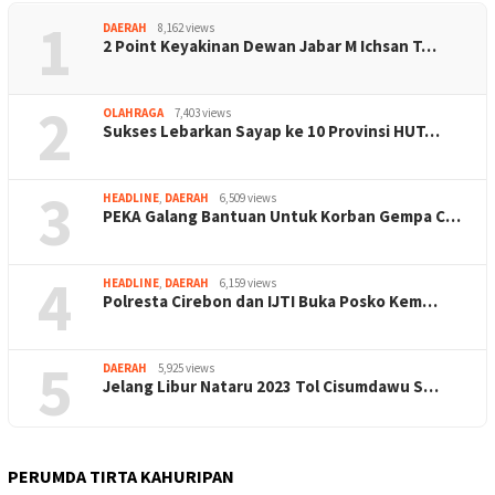
1
DAERAH
8,162 views
2 Point Keyakinan Dewan Jabar M Ichsan T…
2
OLAHRAGA
7,403 views
Sukses Lebarkan Sayap ke 10 Provinsi HUT…
3
HEADLINE
,
DAERAH
6,509 views
PEKA Galang Bantuan Untuk Korban Gempa C…
4
HEADLINE
,
DAERAH
6,159 views
Polresta Cirebon dan IJTI Buka Posko Kem…
5
DAERAH
5,925 views
Jelang Libur Nataru 2023 Tol Cisumdawu S…
PERUMDA TIRTA KAHURIPAN