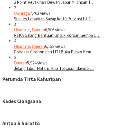
2 Point Keyakinan Dewan Jabar M Ichsan T…
2
Olahraga
7,403 views
Sukses Lebarkan Sayap ke 10 Provinsi HUT…
3
Headline
,
Daerah
6,506 views
PEKA Galang Bantuan Untuk Korban Gempa C…
4
Headline
,
Daerah
6,158 views
Polresta Cirebon dan IJTI Buka Posko Kem…
5
Daerah
5,924 views
Jelang Libur Nataru 2023 Tol Cisumdawu S…
Perumda Tirta Kahuripan
Kades Ciangsana
Anton S Suratto