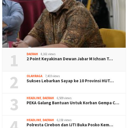
1
DAERAH
8,161 views
2 Point Keyakinan Dewan Jabar M Ichsan T…
2
OLAHRAGA
7,403 views
Sukses Lebarkan Sayap ke 10 Provinsi HUT…
3
HEADLINE
,
DAERAH
6,509 views
PEKA Galang Bantuan Untuk Korban Gempa C…
4
HEADLINE
,
DAERAH
6,158 views
Polresta Cirebon dan IJTI Buka Posko Kem…