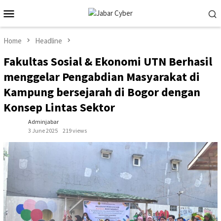
Skip
Mobile
to
Menu
content
Home
Headline
Fakultas Sosial & Ekonomi UTN Berhasil
menggelar Pengabdian Masyarakat di
Kampung bersejarah di Bogor dengan
Konsep Lintas Sektor
Adminjabar
3 June 2025
219 views