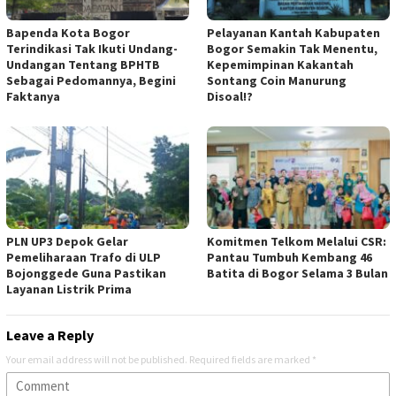
Bapenda Kota Bogor
Pelayanan Kantah Kabupaten
Terindikasi Tak Ikuti Undang-
Bogor Semakin Tak Menentu,
Undangan Tentang BPHTB
Kepemimpinan Kakantah
Sebagai Pedomannya, Begini
Sontang Coin Manurung
Faktanya
Disoal!?
PLN UP3 Depok Gelar
Komitmen Telkom Melalui CSR:
Pemeliharaan Trafo di ULP
Pantau Tumbuh Kembang 46
Bojonggede Guna Pastikan
Batita di Bogor Selama 3 Bulan
Layanan Listrik Prima
Leave a Reply
Your email address will not be published.
Required fields are marked
*