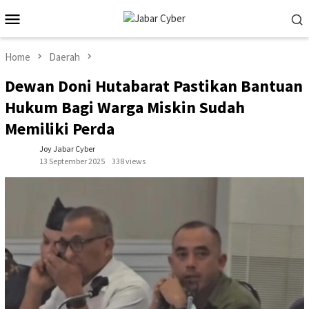
Skip
Mobile
to
Menu
content
Home
Daerah
Dewan Doni Hutabarat Pastikan Bantuan
Hukum Bagi Warga Miskin Sudah
Memiliki Perda
Joy Jabar Cyber
13 September 2025
338 views