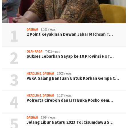
1
DAERAH
8,161 views
2 Point Keyakinan Dewan Jabar M Ichsan T…
2
OLAHRAGA
7,402 views
Sukses Lebarkan Sayap ke 10 Provinsi HUT…
3
HEADLINE
,
DAERAH
6,505 views
PEKA Galang Bantuan Untuk Korban Gempa C…
4
HEADLINE
,
DAERAH
6,157 views
Polresta Cirebon dan IJTI Buka Posko Kem…
5
DAERAH
5,924 views
Jelang Libur Nataru 2023 Tol Cisumdawu S…