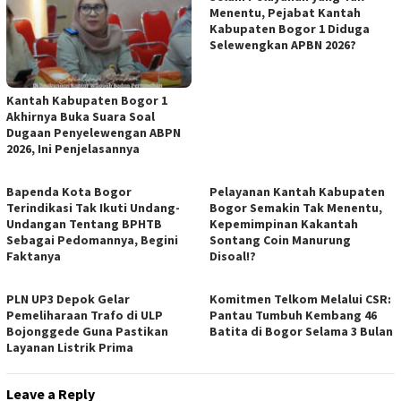
Menentu, Pejabat Kantah
Kabupaten Bogor 1 Diduga
Selewengkan APBN 2026?
Kantah Kabupaten Bogor 1
Akhirnya Buka Suara Soal
Dugaan Penyelewengan ABPN
2026, Ini Penjelasannya
Bapenda Kota Bogor
Pelayanan Kantah Kabupaten
Terindikasi Tak Ikuti Undang-
Bogor Semakin Tak Menentu,
Undangan Tentang BPHTB
Kepemimpinan Kakantah
Sebagai Pedomannya, Begini
Sontang Coin Manurung
Faktanya
Disoal!?
PLN UP3 Depok Gelar
Komitmen Telkom Melalui CSR:
Pemeliharaan Trafo di ULP
Pantau Tumbuh Kembang 46
Bojonggede Guna Pastikan
Batita di Bogor Selama 3 Bulan
Layanan Listrik Prima
Leave a Reply