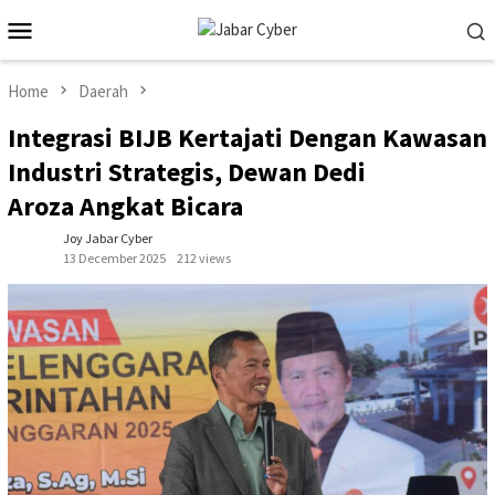
Skip
Mobile
to
Menu
content
Home
Daerah
Integrasi BIJB Kertajati Dengan Kawasan
Industri Strategis, Dewan Dedi
Aroza Angkat Bicara
Joy Jabar Cyber
13 December 2025
212 views