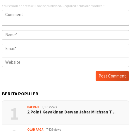
Your email address will not be published.
Required fields are marked
*
BERITA POPULER
1
DAERAH
8,161 views
2 Point Keyakinan Dewan Jabar M Ichsan T…
OLAHRAGA
7,402 views