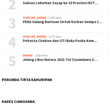
2
Sukses Lebarkan Sayap ke 10 Provinsi HUT…
3
HEADLINE
,
DAERAH
6,505 views
PEKA Galang Bantuan Untuk Korban Gempa C…
4
HEADLINE
,
DAERAH
6,157 views
Polresta Cirebon dan IJTI Buka Posko Kem…
5
DAERAH
5,924 views
Jelang Libur Nataru 2023 Tol Cisumdawu S…
PERUMDA TIRTA KAHURIPAN
KADES CIANGSANA