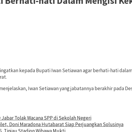
 Berhati-hati Dalam Mengisi K
kan kepada Bupati Iwan Setiawan agar berhati-hati dalam men
at.
ni menjelaskan, Iwan Setiawan yang jabatannya berakhir pada 
D Jabar Tolak Wacana SPP di Sekolah Negeri
ilet, Doni Maradona Hutabarat Siap Perjuangkan Solusinya
6, Tinjau Stadion Wibawa Mukti