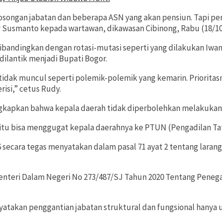
osongan jabatan dan beberapa ASN yang akan pensiun. Tapi per
 Susmanto kepada wartawan, dikawasan Cibinong, Rabu (18/10
bandingkan dengan rotasi-mutasi seperti yang dilakukan Iwan 
 dilantik menjadi Bupati Bogor.
tidak muncul seperti polemik-polemik yang kemarin. Prioritasny
isi,” cetus Rudy.
kan bahwa kepala daerah tidak diperbolehkan melakukan rota
asi itu bisa menggugat kepala daerahnya ke PTUN (Pengadilan T
 secara tegas menyatakan dalam pasal 71 ayat 2 tentang lara
Menteri Dalam Negeri No 273/487/SJ Tahun 2020 Tentang Peneg
nyatakan penggantian jabatan struktural dan fungsional hanya