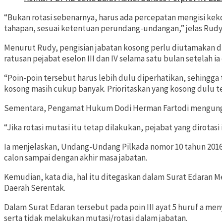
“Bukan rotasi sebenarnya, harus ada percepatan mengisi kek
tahapan, sesuai ketentuan perundang-undangan,” jelas Rudy
Menurut Rudy, pengisian jabatan kosong perlu diutamakan di
ratusan pejabat eselon III dan IV selama satu bulan setelah ia
“Poin-poin tersebut harus lebih dulu diperhatikan, sehingga 
kosong masih cukup banyak. Prioritaskan yang kosong dulu ter
Sementara, Pengamat Hukum Dodi Herman Fartodi mengungkap
“Jika rotasi mutasi itu tetap dilakukan, pejabat yang dirot
Ia menjelaskan, Undang-Undang Pilkada nomor 10 tahun 2016
calon sampai dengan akhir masa jabatan.
Kemudian, kata dia, hal itu ditegaskan dalam Surat Edaran 
Daerah Serentak.
Dalam Surat Edaran tersebut pada poin III ayat 5 huruf a me
serta tidak melakukan mutasi/rotasi dalam jabatan.