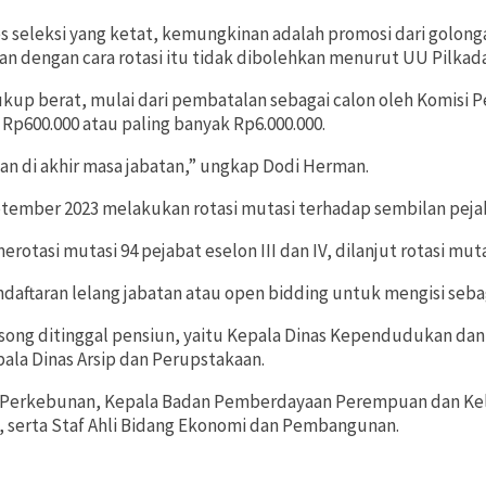
s seleksi yang ketat, kemungkinan adalah promosi dari golong
tan dengan cara rotasi itu tidak dibolehkan menurut UU Pilkad
kup berat, mulai dari pembatalan sebagai calon oleh Komisi P
 Rp600.000 atau paling banyak Rp6.000.000.
asaan di akhir masa jabatan,” ungkap Dodi Herman.
tember 2023 melakukan rotasi mutasi terhadap sembilan pejaba
tasi mutasi 94 pejabat eselon III dan IV, dilanjut rotasi muta
aran lelang jabatan atau open bidding untuk mengisi sebagia
 kosong ditinggal pensiun, yaitu Kepala Dinas Kependudukan da
la Dinas Arsip dan Perupstakaan.
n Perkebunan, Kepala Badan Pemberdayaan Perempuan dan Kel
n, serta Staf Ahli Bidang Ekonomi dan Pembangunan.