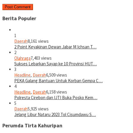
Berita Populer
1
Daerah
8,161 views
2 Point Keyakinan Dewan Jabar M Ichsan T…
2
Olahraga
7,403 views
Sukses Lebarkan Sayap ke 10 Provinsi HUT…
3
Headline
,
Daerah
6,509 views
PEKA Galang Bantuan Untuk Korban Gempa C…
4
Headline
,
Daerah
6,158 views
Polresta Cirebon dan IJTI Buka Posko Kem…
5
Daerah
5,925 views
Jelang Libur Nataru 2023 Tol Cisumdawu S…
Perumda Tirta Kahuripan