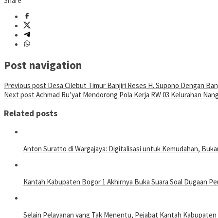
Share
Post navigation
Previous post
Desa Cilebut Timur Banjiri Reses H. Supono Dengan Ban
Next post
Achmad Ru’yat Mendorong Pola Kerja RW 03 Kelurahan Nang
Related posts
Anton Suratto di Wargajaya: Digitalisasi untuk Kemudahan, Buk
Kantah Kabupaten Bogor 1 Akhirnya Buka Suara Soal Dugaan Pe
Selain Pelayanan yang Tak Menentu, Pejabat Kantah Kabupate