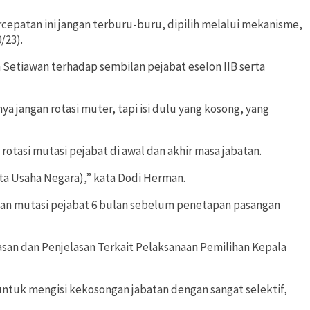
cepatan ini jangan terburu-buru, dipilih melalui mekanisme,
/23).
Setiawan terhadap sembilan pejabat eselon IIB serta
a jangan rotasi muter, tapi isi dulu yang kosong, yang
si mutasi pejabat di awal dan akhir masa jabatan.
ata Usaha Negara),” kata Dodi Herman.
ngan mutasi pejabat 6 bulan sebelum penetapan pasangan
asan dan Penjelasan Terkait Pelaksanaan Pemilihan Kepala
 untuk mengisi kekosongan jabatan dengan sangat selektif,