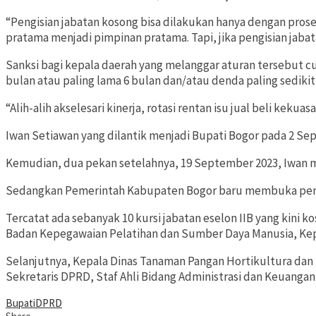
“Pengisian jabatan kosong bisa dilakukan hanya dengan prose
pratama menjadi pimpinan pratama. Tapi, jika pengisian jaba
Sanksi bagi kepala daerah yang melanggar aturan tersebut cu
bulan atau paling lama 6 bulan dan/atau denda paling sedikit
“Alih-alih akselesari kinerja, rotasi rentan isu jual beli keku
Iwan Setiawan yang dilantik menjadi Bupati Bogor pada 2 Sep
Kemudian, dua pekan setelahnya, 19 September 2023, Iwan mero
Sedangkan Pemerintah Kabupaten Bogor baru membuka pendaft
Tercatat ada sebanyak 10 kursi jabatan eselon IIB yang kini
Badan Kepegawaian Pelatihan dan Sumber Daya Manusia, Kepa
Selanjutnya, Kepala Dinas Tanaman Pangan Hortikultura da
Sekretaris DPRD, Staf Ahli Bidang Administrasi dan Keuanga
Bupati
DPRD