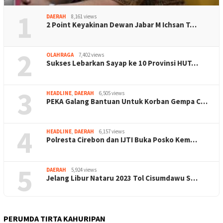
1
DAERAH
8,161 views
2 Point Keyakinan Dewan Jabar M Ichsan T…
2
OLAHRAGA
7,402 views
Sukses Lebarkan Sayap ke 10 Provinsi HUT…
3
HEADLINE
,
DAERAH
6,505 views
PEKA Galang Bantuan Untuk Korban Gempa C…
4
HEADLINE
,
DAERAH
6,157 views
Polresta Cirebon dan IJTI Buka Posko Kem…
5
DAERAH
5,924 views
Jelang Libur Nataru 2023 Tol Cisumdawu S…
PERUMDA TIRTA KAHURIPAN