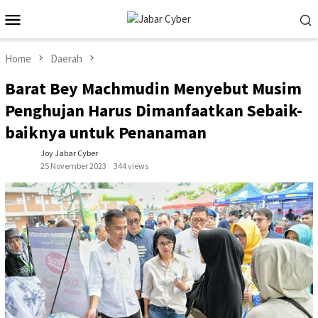
Skip
Mobile
to
Menu
content
Home
Daerah
Barat Bey Machmudin Menyebut Musim
Penghujan Harus Dimanfaatkan Sebaik-
baiknya untuk Penanaman
Joy Jabar Cyber
25 November 2023
344 views