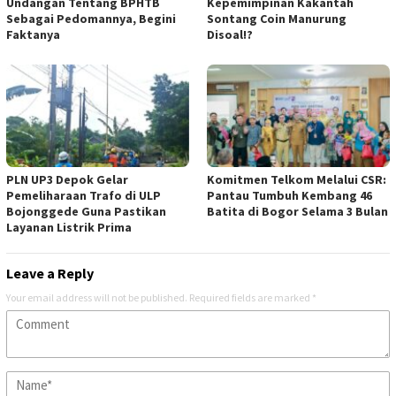
Undangan Tentang BPHTB
Kepemimpinan Kakantah
Sebagai Pedomannya, Begini
Sontang Coin Manurung
Faktanya
Disoal!?
PLN UP3 Depok Gelar
Komitmen Telkom Melalui CSR:
Pemeliharaan Trafo di ULP
Pantau Tumbuh Kembang 46
Bojonggede Guna Pastikan
Batita di Bogor Selama 3 Bulan
Layanan Listrik Prima
Leave a Reply
Your email address will not be published.
Required fields are marked
*