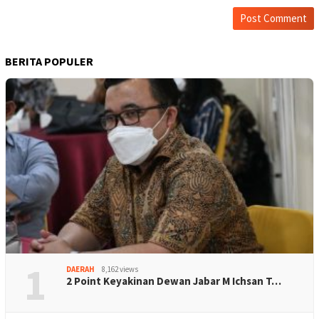
BERITA POPULER
1
DAERAH
8,162 views
2 Point Keyakinan Dewan Jabar M Ichsan T…