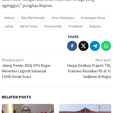
nganggur,” pungkas Wapres.
Bekasi
Bey Machmudin
Desa Wanajaya
Kunjungan Kerja
Lahan
Ma'ruf Amin
Pemerintah
Produktif
Wapres
SHARE
Post
Previous post
Next post
Jelang Pemilu 2024, KPU Bogor
Hargai Dedikasi Prajurit TNI,
navigation
Menerima Logistik Sebanyak
Prabowo Resmikan RS dr. H.
14.565 Kotak Suara
Sadjiman di Bogor
RELATED POSTS