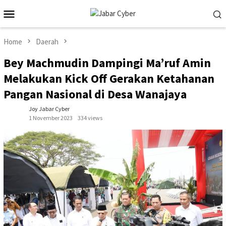
Skip
Mobile
to
Menu
content
Home
Daerah
Bey Machmudin Dampingi Ma’ruf Amin
Melakukan Kick Off Gerakan Ketahanan
Pangan Nasional di Desa Wanajaya
Joy Jabar Cyber
1 November 2023
334 views