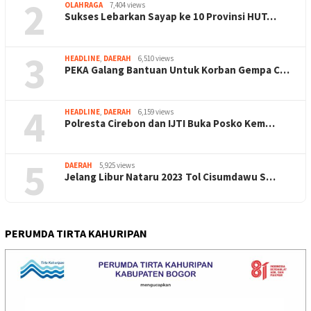
2
OLAHRAGA
7,404 views
Sukses Lebarkan Sayap ke 10 Provinsi HUT…
3
HEADLINE
,
DAERAH
6,510 views
PEKA Galang Bantuan Untuk Korban Gempa C…
4
HEADLINE
,
DAERAH
6,159 views
Polresta Cirebon dan IJTI Buka Posko Kem…
5
DAERAH
5,925 views
Jelang Libur Nataru 2023 Tol Cisumdawu S…
PERUMDA TIRTA KAHURIPAN