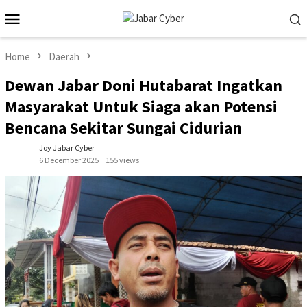
Skip
Mobile
to
Menu
content
Home
Daerah
Dewan Jabar Doni Hutabarat Ingatkan
Masyarakat Untuk Siaga akan Potensi
Bencana Sekitar Sungai Cidurian
Joy Jabar Cyber
6 December 2025
155 views