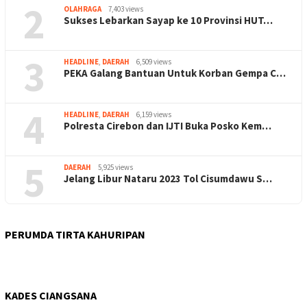
2
OLAHRAGA
7,403 views
Sukses Lebarkan Sayap ke 10 Provinsi HUT…
3
HEADLINE
,
DAERAH
6,509 views
PEKA Galang Bantuan Untuk Korban Gempa C…
4
HEADLINE
,
DAERAH
6,159 views
Polresta Cirebon dan IJTI Buka Posko Kem…
5
DAERAH
5,925 views
Jelang Libur Nataru 2023 Tol Cisumdawu S…
PERUMDA TIRTA KAHURIPAN
KADES CIANGSANA