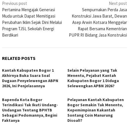
Post
Previous post
Next post
Pertamina Mengajak Generasi
Sempurnakan Perda Jasa
navigation
Muda untuk Dapat Memitigasi
Konstruksi Jawa Barat, Dewan
Perubahan Iklim Sejak Dini Melalui
Asep Arwin Kotsara Menggelar
Program TJSL Sekolah Energi
Rapat Bersama Kementrian
Berdikari
PUPR RI Bidang Jasa Konstruksi
RELATED POSTS
Kantah Kabupaten Bogor 1
Selain Pelayanan yang Tak
Akhirnya Buka Suara Soal
Menentu, Pejabat Kantah
Dugaan Penyelewengan ABPN
Kabupaten Bogor 1 Diduga
2026, Ini Penjelasannya
Selewengkan APBN 2026?
Bapenda Kota Bogor
Pelayanan Kantah Kabupaten
Terindikasi Tak Ikuti Undang-
Bogor Semakin Tak Menentu,
Undangan Tentang BPHTB
Kepemimpinan Kakantah
Sebagai Pedomannya, Begini
Sontang Coin Manurung
Faktanya
Disoal!?