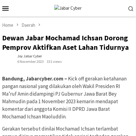
Skip
Mobile
to
Menu
content
Home
Daerah
Dewan Jabar Mochamad Ichsan Dorong
Pemprov Aktifkan Aset Lahan Tidurnya
Joy Jabar Cyber
6 November 2023
331 views
Bandung, Jabarcyber.com –
Kick off gerakan ketahanan
pangan nasional yang dilakukan oleh Wakil Presiden RI
Ma’ruf Amin didampingi PJ Gubernur Jawa Barat Bey
Mahmudin pada 1 November 2023 kemarin mendapat
komentar dari anggota Komisi II DPRD Jawa Barat
Mochamad Ichsan Maoluddin.
Gerakan tersebut dinilai Mochamad Ichsan terlambat