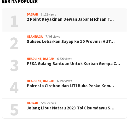
BERITA POPULER
1
DAERAH
8,162 views
2 Point Keyakinan Dewan Jabar M Ichsan T…
2
OLAHRAGA
7,403 views
Sukses Lebarkan Sayap ke 10 Provinsi HUT…
3
HEADLINE
,
DAERAH
6,509 views
PEKA Galang Bantuan Untuk Korban Gempa C…
4
HEADLINE
,
DAERAH
6,159 views
Polresta Cirebon dan IJTI Buka Posko Kem…
5
DAERAH
5,925 views
Jelang Libur Nataru 2023 Tol Cisumdawu S…