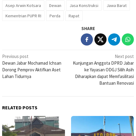
Asep Arwin Kotsara
Dewan
Jasa Konstruksi
Jawa Barat
Kementrian PUPR RI
Perda
Rapat
SHARE
Post
Previous post
Next post
Dewan Jabar Mochamad Ichsan
Kunjungan Anggota DPRD Jabar
navigation
Dorong Pemprov Aktifkan Aset
ke Yayasan ODGJ Silih Asih
Lahan Tidurnya
Diharapkan dapat Memfasilitasi
Bantuan Renovasi
RELATED POSTS