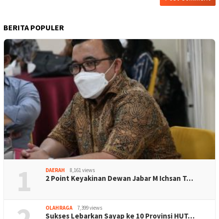
BERITA POPULER
1
DAERAH
8,161 views
2 Point Keyakinan Dewan Jabar M Ichsan T…
2
OLAHRAGA
7,399 views
Sukses Lebarkan Sayap ke 10 Provinsi HUT…