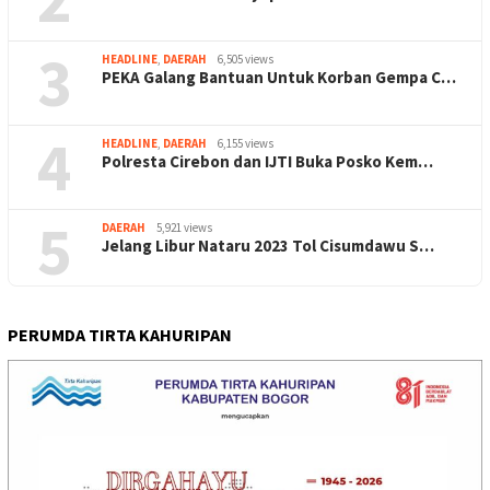
3
HEADLINE
,
DAERAH
6,505 views
PEKA Galang Bantuan Untuk Korban Gempa C…
4
HEADLINE
,
DAERAH
6,155 views
Polresta Cirebon dan IJTI Buka Posko Kem…
5
DAERAH
5,921 views
Jelang Libur Nataru 2023 Tol Cisumdawu S…
PERUMDA TIRTA KAHURIPAN