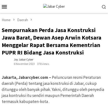
Skip
Mobile
to
Menu
content
Home
Daerah
Sempurnakan Perda Jasa Konstruksi
Jawa Barat, Dewan Asep Arwin Kotsara
Menggelar Rapat Bersama Kementrian
PUPR RI Bidang Jasa Konstruksi
Joy Jabar Cyber
6 November 2023
378 views
Jakarta, Jabarcyber.com –
Peluncuran resmi Peraturan
daerah (Perda) tentang jasa konstruksi di Jabar, cukup
ditunggu oleh banyak pihak. Yakni, ditunggu oleh penyedia
jasa kontruksi itu sendiri maupun Pemerintah Daerah
termasuk kabupaten-kota .