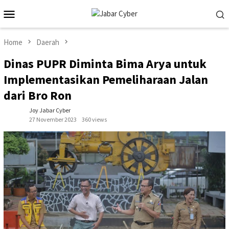
Skip
Mobile
to
Menu
content
Home
Daerah
Dinas PUPR Diminta Bima Arya untuk
Implementasikan Pemeliharaan Jalan
dari Bro Ron
Joy Jabar Cyber
27 November 2023
360 views