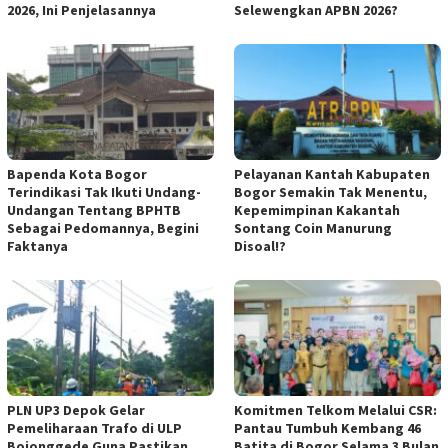
2026, Ini Penjelasannya
Selewengkan APBN 2026?
Bapenda Kota Bogor
Pelayanan Kantah Kabupaten
Terindikasi Tak Ikuti Undang-
Bogor Semakin Tak Menentu,
Undangan Tentang BPHTB
Kepemimpinan Kakantah
Sebagai Pedomannya, Begini
Sontang Coin Manurung
Faktanya
Disoal!?
PLN UP3 Depok Gelar
Komitmen Telkom Melalui CSR:
Pemeliharaan Trafo di ULP
Pantau Tumbuh Kembang 46
Bojonggede Guna Pastikan
Batita di Bogor Selama 3 Bulan