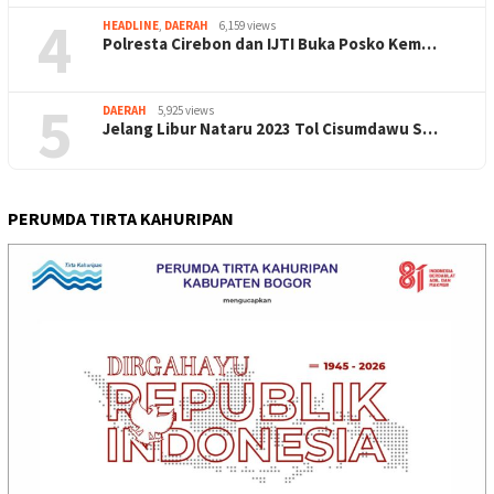
4
HEADLINE
,
DAERAH
6,159 views
Polresta Cirebon dan IJTI Buka Posko Kem…
5
DAERAH
5,925 views
Jelang Libur Nataru 2023 Tol Cisumdawu S…
PERUMDA TIRTA KAHURIPAN