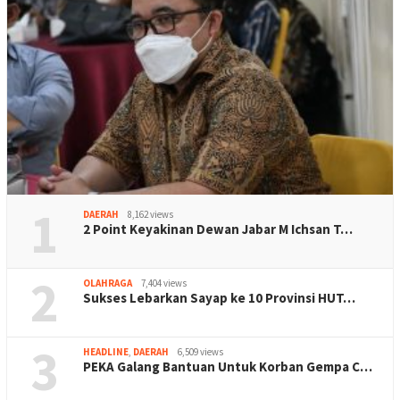
1
DAERAH
8,162 views
2 Point Keyakinan Dewan Jabar M Ichsan T…
2
OLAHRAGA
7,404 views
Sukses Lebarkan Sayap ke 10 Provinsi HUT…
3
HEADLINE
,
DAERAH
6,509 views
PEKA Galang Bantuan Untuk Korban Gempa C…