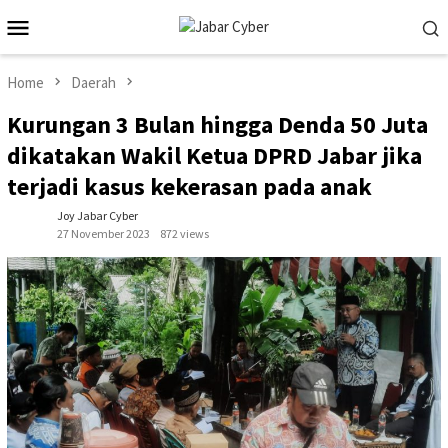
Skip
Mobile
to
Menu
content
Home
Daerah
Kurungan 3 Bulan hingga Denda 50 Juta
dikatakan Wakil Ketua DPRD Jabar jika
terjadi kasus kekerasan pada anak
Joy Jabar Cyber
27 November 2023
872 views