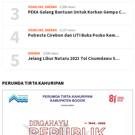
3
HEADLINE
,
DAERAH
6,506 views
PEKA Galang Bantuan Untuk Korban Gempa C…
4
HEADLINE
,
DAERAH
6,157 views
Polresta Cirebon dan IJTI Buka Posko Kem…
5
DAERAH
5,924 views
Jelang Libur Nataru 2023 Tol Cisumdawu S…
PERUMDA TIRTA KAHURIPAN