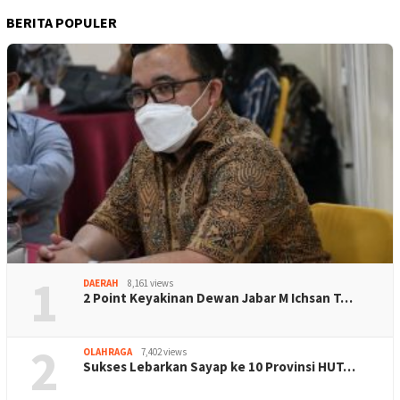
BERITA POPULER
1
DAERAH
8,161 views
2 Point Keyakinan Dewan Jabar M Ichsan T…
2
OLAHRAGA
7,402 views
Sukses Lebarkan Sayap ke 10 Provinsi HUT…