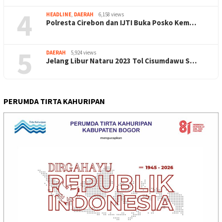
4
HEADLINE
,
DAERAH
6,158 views
Polresta Cirebon dan IJTI Buka Posko Kem…
5
DAERAH
5,924 views
Jelang Libur Nataru 2023 Tol Cisumdawu S…
PERUMDA TIRTA KAHURIPAN