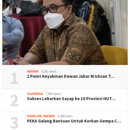
1
DAERAH
8,161 views
2 Point Keyakinan Dewan Jabar M Ichsan T…
2
OLAHRAGA
7,403 views
Sukses Lebarkan Sayap ke 10 Provinsi HUT…
3
HEADLINE
,
DAERAH
6,509 views
PEKA Galang Bantuan Untuk Korban Gempa C…