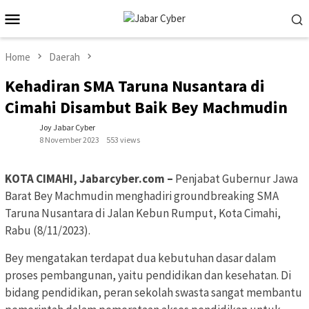
Skip
Mobile
to
Menu
content
Home
Daerah
Kehadiran SMA Taruna Nusantara di
Cimahi Disambut Baik Bey Machmudin
Joy Jabar Cyber
8 November 2023
553 views
KOTA CIMAHI, Jabarcyber.com –
Penjabat Gubernur Jawa
Barat Bey Machmudin menghadiri groundbreaking SMA
Taruna Nusantara di Jalan Kebun Rumput, Kota Cimahi,
Rabu (8/11/2023).
Bey mengatakan terdapat dua kebutuhan dasar dalam
proses pembangunan, yaitu pendidikan dan kesehatan. Di
bidang pendidikan, peran sekolah swasta sangat membantu