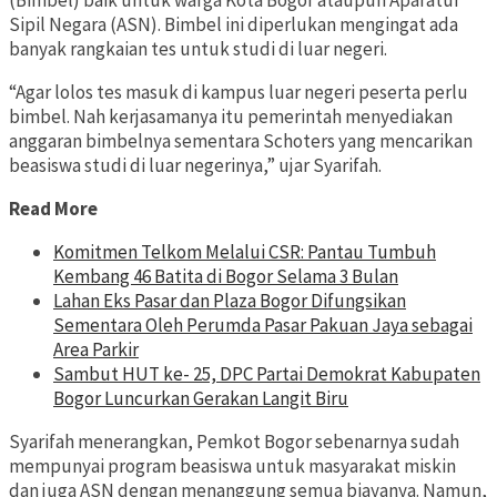
(Bimbel) baik untuk warga Kota Bogor ataupun Aparatur
Sipil Negara (ASN). Bimbel ini diperlukan mengingat ada
banyak rangkaian tes untuk studi di luar negeri.
“Agar lolos tes masuk di kampus luar negeri peserta perlu
bimbel. Nah kerjasamanya itu pemerintah menyediakan
anggaran bimbelnya sementara Schoters yang mencarikan
beasiswa studi di luar negerinya,” ujar Syarifah.
Read More
Komitmen Telkom Melalui CSR: Pantau Tumbuh
Kembang 46 Batita di Bogor Selama 3 Bulan
Lahan Eks Pasar dan Plaza Bogor Difungsikan
Sementara Oleh Perumda Pasar Pakuan Jaya sebagai
Area Parkir
Sambut HUT ke- 25, DPC Partai Demokrat Kabupaten
Bogor Luncurkan Gerakan Langit Biru
Syarifah menerangkan, Pemkot Bogor sebenarnya sudah
mempunyai program beasiswa untuk masyarakat miskin
dan juga ASN dengan menanggung semua biayanya. Namun,