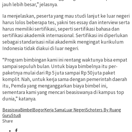
jauh lebih besar,” jelasnya.
Ia menjelaskan, peserta yang mau studi lanjut ke luar negeri
harus lolos beberapa tes, yakni tes essay dan interview serta
harus memiliki sertifikasi, seperti sertifikasi bahasa dan
sertifikasi akademik internasional. Sertifikasi ini diperlukan
sebagai standarisasi nilai akademik mengingat kurikulum
Indonesia tidak diakui di luar negeri.
“Program bimbingan kami ini rentang waktunya bisa empat
sampai sepuluh bulan. Untuk biaya bimbelnya itu per-
paketnya mulai dari Rp 5 juta sampai Rp 50 juta paket
komplit. Nah, untuk kerja sama dengan pemerintah daerah
itu, Pemda yang menganggarkan biaya bimbel ini,
sementara kami yang mencari beasiswanya di kampus top
dunia,” katanya.
Beasiswa
Bimbel
Bogor
Kerja Sama
Luar Negeri
Schoters By Ruang
Guru
Studi
Share