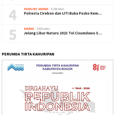
4
HEADLINE
,
DAERAH
6,159 views
Polresta Cirebon dan IJTI Buka Posko Kem…
5
DAERAH
5,925 views
Jelang Libur Nataru 2023 Tol Cisumdawu S…
PERUMDA TIRTA KAHURIPAN