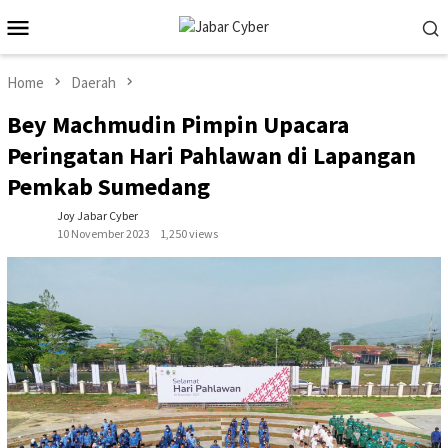
Skip
Mobile
to
Menu
content
Home
Daerah
Bey Machmudin Pimpin Upacara
Peringatan Hari Pahlawan di Lapangan
Pemkab Sumedang
Joy Jabar Cyber
10 November 2023
1,250 views