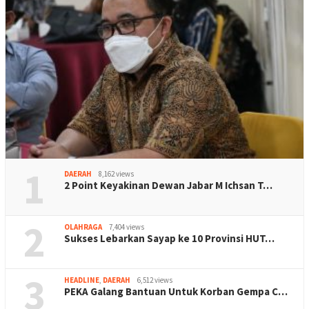
1
DAERAH
8,162 views
2 Point Keyakinan Dewan Jabar M Ichsan T…
2
OLAHRAGA
7,404 views
Sukses Lebarkan Sayap ke 10 Provinsi HUT…
3
HEADLINE
,
DAERAH
6,512 views
PEKA Galang Bantuan Untuk Korban Gempa C…