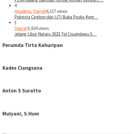
4
Headline
,
Daerah
6,157 views
Polresta Cirebon dan IJTI Buka Posko Kem…
5
Daerah
5,924 views
Jelang Libur Nataru 2023 Tol Cisumdawu S…
Perumda Tirta Kahuripan
Kades Ciangsana
Anton S Suratto
Mulyani, S.Hum