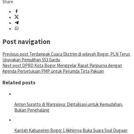
Share
Post navigation
Previous post
Terdampak Cuaca Ekstrim di wilayah Bogor, PLN Terus
Upayakan Pemulihan 553 Gardu
Next post
DPRD Kota Bogor Menggelar Rapat Paripurna dengan
Agenda Persetujuan PMP untuk Perumda Tirta Pakuan
Related posts
Anton Suratto di Wargajaya: Digitalisasi untuk Kemudahan,
Bukan Penghalang
Kantah Kabupaten Bogor 1 Akhirnya Buka Suara Soal Dugaan