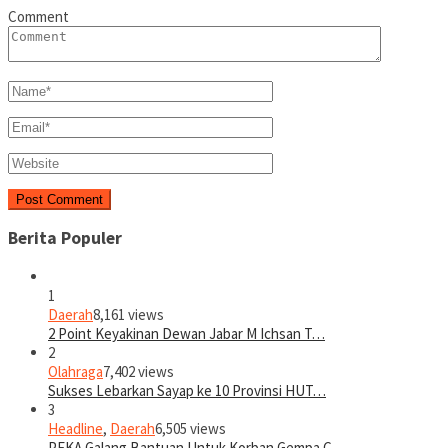
Comment
Berita Populer
1
Daerah
8,161 views
2 Point Keyakinan Dewan Jabar M Ichsan T…
2
Olahraga
7,402 views
Sukses Lebarkan Sayap ke 10 Provinsi HUT…
3
Headline
,
Daerah
6,505 views
PEKA Galang Bantuan Untuk Korban Gempa C…