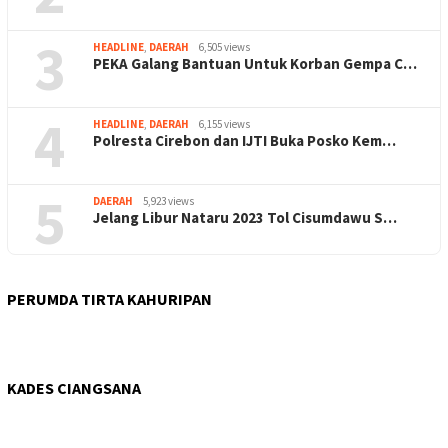
3
HEADLINE
,
DAERAH
6,505 views
PEKA Galang Bantuan Untuk Korban Gempa C…
4
HEADLINE
,
DAERAH
6,155 views
Polresta Cirebon dan IJTI Buka Posko Kem…
5
DAERAH
5,923 views
Jelang Libur Nataru 2023 Tol Cisumdawu S…
PERUMDA TIRTA KAHURIPAN
KADES CIANGSANA