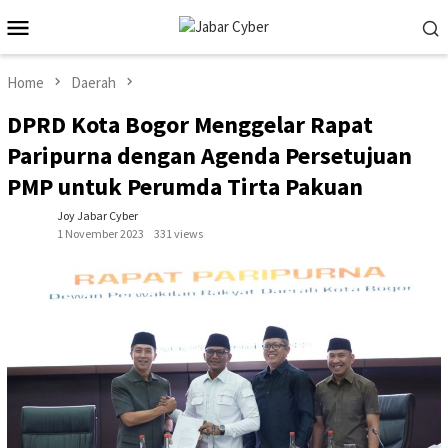
Skip
Mobile
to
Menu
content
Home
Daerah
DPRD Kota Bogor Menggelar Rapat
Paripurna dengan Agenda Persetujuan
PMP untuk Perumda Tirta Pakuan
Joy Jabar Cyber
1 November 2023
331 views