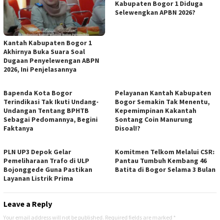
Kabupaten Bogor 1 Diduga
Selewengkan APBN 2026?
Kantah Kabupaten Bogor 1
Akhirnya Buka Suara Soal
Dugaan Penyelewengan ABPN
2026, Ini Penjelasannya
Bapenda Kota Bogor
Pelayanan Kantah Kabupaten
Terindikasi Tak Ikuti Undang-
Bogor Semakin Tak Menentu,
Undangan Tentang BPHTB
Kepemimpinan Kakantah
Sebagai Pedomannya, Begini
Sontang Coin Manurung
Faktanya
Disoal!?
PLN UP3 Depok Gelar
Komitmen Telkom Melalui CSR:
Pemeliharaan Trafo di ULP
Pantau Tumbuh Kembang 46
Bojonggede Guna Pastikan
Batita di Bogor Selama 3 Bulan
Layanan Listrik Prima
Leave a Reply
Your email address will not be published.
Required fields are marked
*