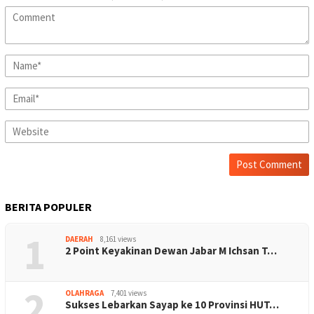
BERITA POPULER
1
DAERAH
8,161 views
2 Point Keyakinan Dewan Jabar M Ichsan T…
2
OLAHRAGA
7,401 views
Sukses Lebarkan Sayap ke 10 Provinsi HUT…