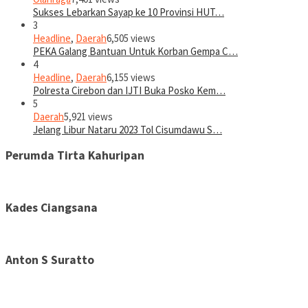
Sukses Lebarkan Sayap ke 10 Provinsi HUT…
3
Headline
,
Daerah
6,505 views
PEKA Galang Bantuan Untuk Korban Gempa C…
4
Headline
,
Daerah
6,155 views
Polresta Cirebon dan IJTI Buka Posko Kem…
5
Daerah
5,921 views
Jelang Libur Nataru 2023 Tol Cisumdawu S…
Perumda Tirta Kahuripan
Kades Ciangsana
Anton S Suratto