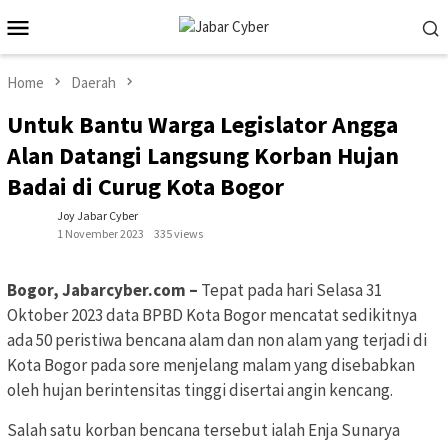
Skip
Mobile
to
Menu
content
Home
Daerah
Untuk Bantu Warga Legislator Angga
Alan Datangi Langsung Korban Hujan
Badai di Curug Kota Bogor
Joy Jabar Cyber
1 November 2023
335 views
Bogor, Jabarcyber.com –
Tepat pada hari Selasa 31
Oktober 2023 data BPBD Kota Bogor mencatat sedikitnya
ada 50 peristiwa bencana alam dan non alam yang terjadi di
Kota Bogor pada sore menjelang malam yang disebabkan
oleh hujan berintensitas tinggi disertai angin kencang.
Salah satu korban bencana tersebut ialah Enja Sunarya