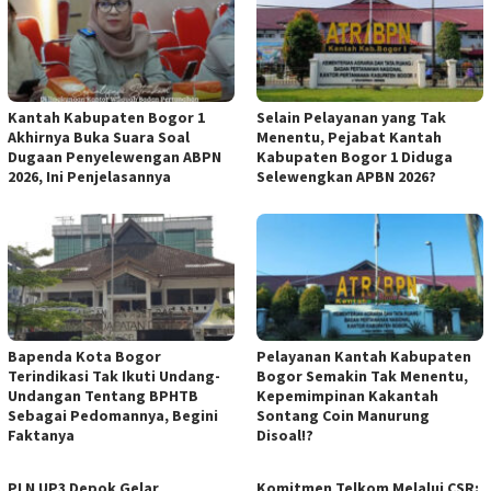
Kantah Kabupaten Bogor 1
Selain Pelayanan yang Tak
Akhirnya Buka Suara Soal
Menentu, Pejabat Kantah
Dugaan Penyelewengan ABPN
Kabupaten Bogor 1 Diduga
2026, Ini Penjelasannya
Selewengkan APBN 2026?
Bapenda Kota Bogor
Pelayanan Kantah Kabupaten
Terindikasi Tak Ikuti Undang-
Bogor Semakin Tak Menentu,
Undangan Tentang BPHTB
Kepemimpinan Kakantah
Sebagai Pedomannya, Begini
Sontang Coin Manurung
Faktanya
Disoal!?
PLN UP3 Depok Gelar
Komitmen Telkom Melalui CSR: