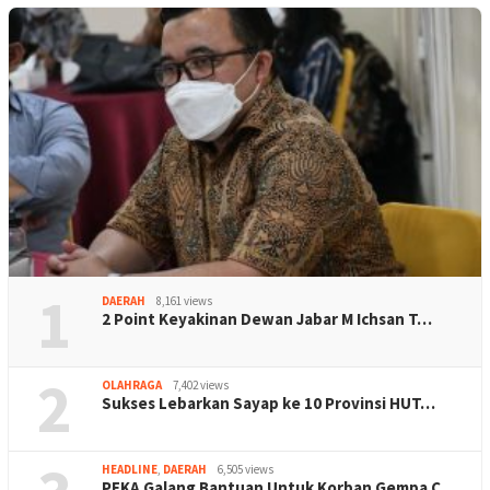
1
DAERAH
8,161 views
2 Point Keyakinan Dewan Jabar M Ichsan T…
2
OLAHRAGA
7,402 views
Sukses Lebarkan Sayap ke 10 Provinsi HUT…
HEADLINE
,
DAERAH
6,505 views
PEKA Galang Bantuan Untuk Korban Gempa C…