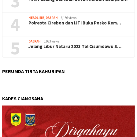
3
4
HEADLINE
,
DAERAH
6,156 views
Polresta Cirebon dan IJTI Buka Posko Kem…
5
DAERAH
5,923 views
Jelang Libur Nataru 2023 Tol Cisumdawu S…
PERUMDA TIRTA KAHURIPAN
KADES CIANGSANA