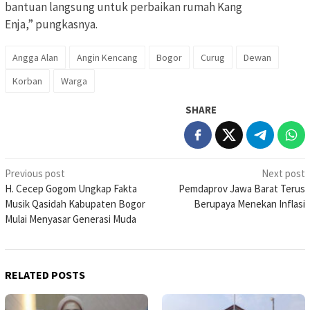
bantuan langsung untuk perbaikan rumah Kang
Enja,” pungkasnya.
Angga Alan
Angin Kencang
Bogor
Curug
Dewan
Korban
Warga
SHARE
Post
Previous post
Next post
H. Cecep Gogom Ungkap Fakta
Pemdaprov Jawa Barat Terus
navigation
Musik Qasidah Kabupaten Bogor
Berupaya Menekan Inflasi
Mulai Menyasar Generasi Muda
RELATED POSTS