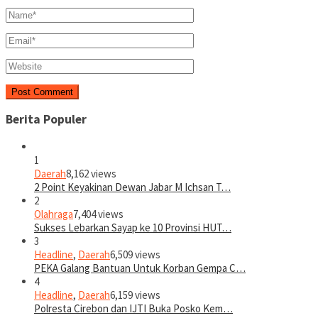
Berita Populer
1
Daerah
8,162 views
2 Point Keyakinan Dewan Jabar M Ichsan T…
2
Olahraga
7,404 views
Sukses Lebarkan Sayap ke 10 Provinsi HUT…
3
Headline
,
Daerah
6,509 views
PEKA Galang Bantuan Untuk Korban Gempa C…
4
Headline
,
Daerah
6,159 views
Polresta Cirebon dan IJTI Buka Posko Kem…