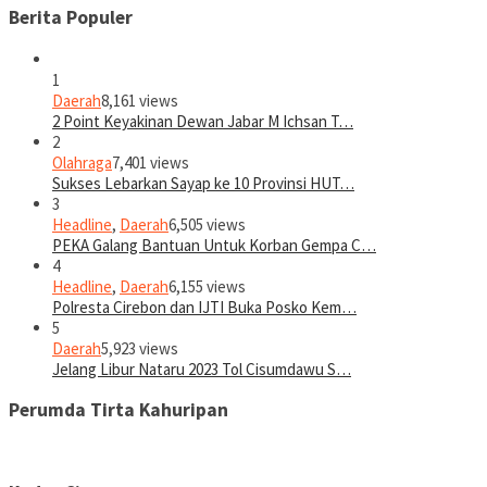
Berita Populer
1
Daerah
8,161 views
2 Point Keyakinan Dewan Jabar M Ichsan T…
2
Olahraga
7,401 views
Sukses Lebarkan Sayap ke 10 Provinsi HUT…
3
Headline
,
Daerah
6,505 views
PEKA Galang Bantuan Untuk Korban Gempa C…
4
Headline
,
Daerah
6,155 views
Polresta Cirebon dan IJTI Buka Posko Kem…
5
Daerah
5,923 views
Jelang Libur Nataru 2023 Tol Cisumdawu S…
Perumda Tirta Kahuripan