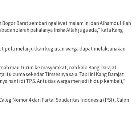
n Bogor Barat sembari ngaliwet malam ini dan Alhamdulillah
ibadah ziarah pahalanya Insha Allah juga ada,” kata Kang
apat pula melanjutkan kegiatan warga dapat melaksanakan
ernah mau turun ke masyarakat, nah kalo Kang Darajat
itu cuma sekedar Timsesnya saja. Tapi ini Kang Darajat
a nanti di TPS. Antusias warga menjadi hidup kembali,”
leg Nomor 4 dari Partai Solidaritas Indonesia (PSI), Calon