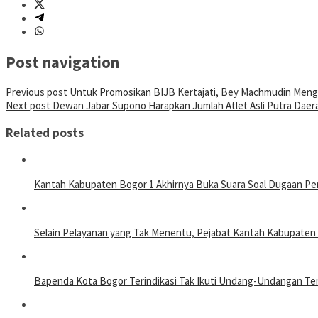
Post navigation
Previous post
Untuk Promosikan BIJB Kertajati, Bey Machmudin Menga
Next post
Dewan Jabar Supono Harapkan Jumlah Atlet Asli Putra Dae
Related posts
Kantah Kabupaten Bogor 1 Akhirnya Buka Suara Soal Dugaan Pe
Selain Pelayanan yang Tak Menentu, Pejabat Kantah Kabupate
Bapenda Kota Bogor Terindikasi Tak Ikuti Undang-Undangan T