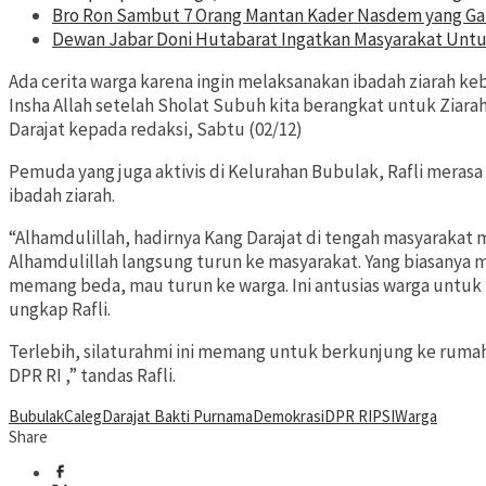
Bro Ron Sambut 7 Orang Mantan Kader Nasdem yang Ga
Dewan Jabar Doni Hutabarat Ingatkan Masyarakat Untuk
Ada cerita warga karena ingin melaksanakan ibadah ziarah ke
Insha Allah setelah Sholat Subuh kita berangkat untuk Ziarah
Darajat kepada redaksi, Sabtu (02/12)
Pemuda yang juga aktivis di Kelurahan Bubulak, Rafli meras
ibadah ziarah.
“Alhamdulillah, hadirnya Kang Darajat di tengah masyarakat 
Alhamdulillah langsung turun ke masyarakat. Yang biasanya m
memang beda, mau turun ke warga. Ini antusias warga untuk 
ungkap Rafli.
Terlebih, silaturahmi ini memang untuk berkunjung ke rumah w
DPR RI ,” tandas Rafli.
Bubulak
Caleg
Darajat Bakti Purnama
Demokrasi
DPR RI
PSI
Warga
Share