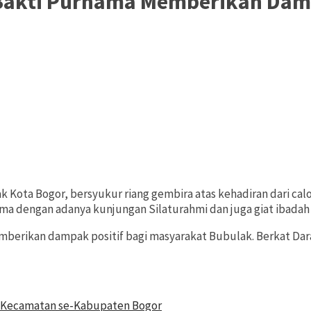
 Bakti Purnama Memberikan Dam
k Kota Bogor, bersyukur riang gembira atas kehadiran dari ca
rnama dengan adanya kunjungan Silaturahmi dan juga giat ibadah
berikan dampak positif bagi masyarakat Bubulak. Berkat Dara
40 Kecamatan se-Kabupaten Bogor