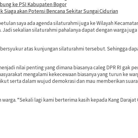
bung ke PSI Kabupaten Bogor
 Siaga akan Potensi Bencana Sekitar Sungai Cidurian
betulan saya ada agenda silaturahmi juga ke Wilayah Kecamata
. Jadi sekalian silaturahmi pahalanya dapat dengan warga juga 
a bersyukur atas kunjungan silaturahmi tersebut. Sehingga d
menjadi nilai penting yang dimana biasanya caleg DPR RI gak p
asyarakat mengalami kekecewaan biasanya yang turun ke warga 
ikut serta dalam wujud demokrasi dan mau memberikan suarany
arga. “Sekali lagi kami berterima kasih kepada Kang Darajat Ca