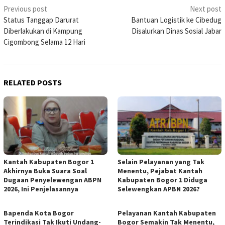
Post
Previous post
Next post
Status Tanggap Darurat
Bantuan Logistik ke Cibedug
navigation
Diberlakukan di Kampung
Disalurkan Dinas Sosial Jabar
Cigombong Selama 12 Hari
RELATED POSTS
Kantah Kabupaten Bogor 1
Selain Pelayanan yang Tak
Akhirnya Buka Suara Soal
Menentu, Pejabat Kantah
Dugaan Penyelewengan ABPN
Kabupaten Bogor 1 Diduga
2026, Ini Penjelasannya
Selewengkan APBN 2026?
Bapenda Kota Bogor
Pelayanan Kantah Kabupaten
Terindikasi Tak Ikuti Undang-
Bogor Semakin Tak Menentu,