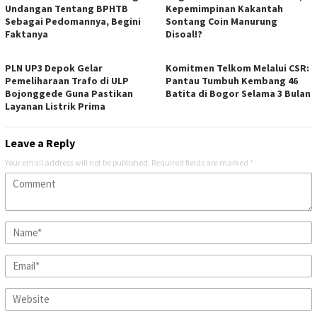
Undangan Tentang BPHTB
Kepemimpinan Kakantah
Sebagai Pedomannya, Begini
Sontang Coin Manurung
Faktanya
Disoal!?
PLN UP3 Depok Gelar
Komitmen Telkom Melalui CSR:
Pemeliharaan Trafo di ULP
Pantau Tumbuh Kembang 46
Bojonggede Guna Pastikan
Batita di Bogor Selama 3 Bulan
Layanan Listrik Prima
Leave a Reply
Your email address will not be published.
Required fields are marked
*