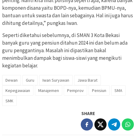
penting. Nanti kita lihat porsinya seperti apa, karena banyak
komponen disana yaitu BOPD-nya, kemudian BPMU-nya,
bantuan untuk swasta dan lain sebagainya. Hal ini juga harus
dihitung detailnya,” pungkas Iwan.
Seperti diketahui sebelumnya, di SMAN 3 Kota Bekasi
banyak guru yang pensiun ditahun 2024 ini dan belum ada
guru penggantinya. Masalah ini dipastikan bakal
menimbulkan dampak bagi siswa-siswi yang mengikuti
kegiatan belajar.
Dewan
Guru
Iwan Suryawan
Jawa Barat
Kepegawaian
Manajemen
Pemprov
Pensiun
SMA
SMK
SHARE