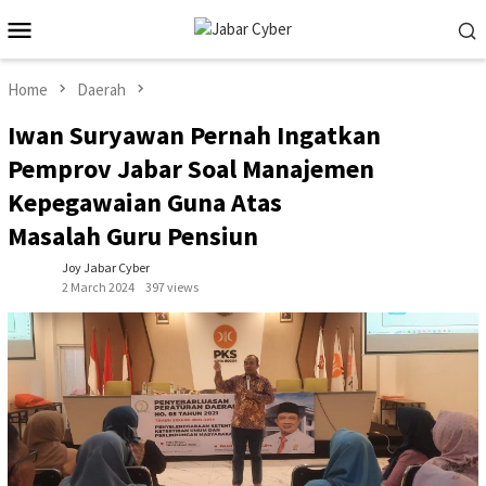
Skip
Mobile
to
Menu
content
Home
Daerah
Iwan Suryawan Pernah Ingatkan
Pemprov Jabar Soal Manajemen
Kepegawaian Guna Atas
Masalah Guru Pensiun
Joy Jabar Cyber
2 March 2024
397 views