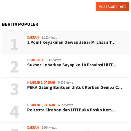
BERITA POPULER
1
DAERAH
8,161 views
2 Point Keyakinan Dewan Jabar M Ichsan T…
2
OLAHRAGA
7,402 views
Sukses Lebarkan Sayap ke 10 Provinsi HUT…
3
HEADLINE
,
DAERAH
6,505 views
PEKA Galang Bantuan Untuk Korban Gempa C…
4
HEADLINE
,
DAERAH
6,157 views
Polresta Cirebon dan IJTI Buka Posko Kem…
DAERAH
5,924 views