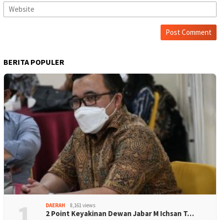
BERITA POPULER
1
DAERAH
8,161 views
2 Point Keyakinan Dewan Jabar M Ichsan T…