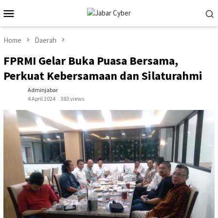
Skip
Mobile
to
Menu
content
Home
Daerah
FPRMI Gelar Buka Puasa Bersama,
Perkuat Kebersamaan dan Silaturahmi
Adminjabar
4 April 2024
383 views