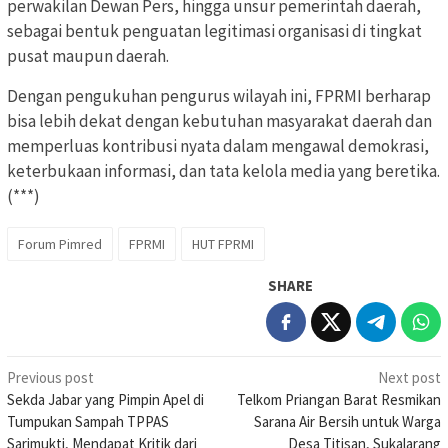
perwakilan Dewan Pers, hingga unsur pemerintah daerah,
sebagai bentuk penguatan legitimasi organisasi di tingkat
pusat maupun daerah.
Dengan pengukuhan pengurus wilayah ini, FPRMI berharap
bisa lebih dekat dengan kebutuhan masyarakat daerah dan
memperluas kontribusi nyata dalam mengawal demokrasi,
keterbukaan informasi, dan tata kelola media yang beretika.
(***)
Forum Pimred
FPRMI
HUT FPRMI
SHARE
Post
Previous post
Next post
Sekda Jabar yang Pimpin Apel di
Telkom Priangan Barat Resmikan
navigation
Tumpukan Sampah TPPAS
Sarana Air Bersih untuk Warga
Sarimukti, Mendapat Kritik dari
Desa Titisan, Sukalarang