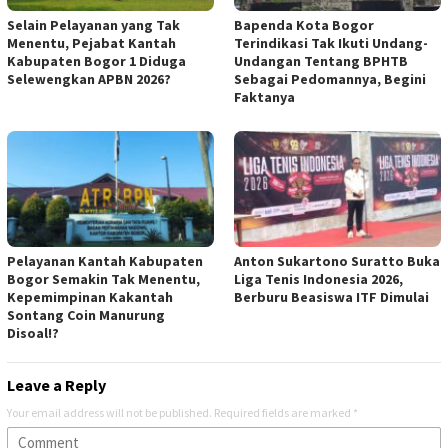
Selain Pelayanan yang Tak
Bapenda Kota Bogor
Menentu, Pejabat Kantah
Terindikasi Tak Ikuti Undang-
Kabupaten Bogor 1 Diduga
Undangan Tentang BPHTB
Selewengkan APBN 2026?
Sebagai Pedomannya, Begini
Faktanya
Pelayanan Kantah Kabupaten
Anton Sukartono Suratto Buka
Bogor Semakin Tak Menentu,
Liga Tenis Indonesia 2026,
Kepemimpinan Kakantah
Berburu Beasiswa ITF Dimulai
Sontang Coin Manurung
Disoal!?
Leave a Reply
Your email address will not be published.
Required fields are marked
*