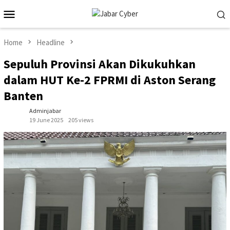
Skip
Mobile
to
Menu
content
Home
Headline
Sepuluh Provinsi Akan Dikukuhkan
dalam HUT Ke-2 FPRMI di Aston Serang
Banten
Adminjabar
19 June 2025
205 views