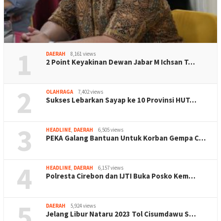
1
DAERAH
8,161 views
2 Point Keyakinan Dewan Jabar M Ichsan T…
2
OLAHRAGA
7,402 views
Sukses Lebarkan Sayap ke 10 Provinsi HUT…
3
HEADLINE
,
DAERAH
6,505 views
PEKA Galang Bantuan Untuk Korban Gempa C…
4
HEADLINE
,
DAERAH
6,157 views
Polresta Cirebon dan IJTI Buka Posko Kem…
5
DAERAH
5,924 views
Jelang Libur Nataru 2023 Tol Cisumdawu S…