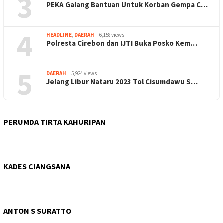
3
PEKA Galang Bantuan Untuk Korban Gempa C…
4
HEADLINE
,
DAERAH
6,158 views
Polresta Cirebon dan IJTI Buka Posko Kem…
5
DAERAH
5,924 views
Jelang Libur Nataru 2023 Tol Cisumdawu S…
PERUMDA TIRTA KAHURIPAN
KADES CIANGSANA
ANTON S SURATTO