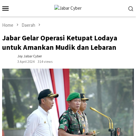
Skip
Mobile
to
Menu
content
Home
Daerah
Jabar Gelar Operasi Ketupat Lodaya
untuk Amankan Mudik dan Lebaran
Joy Jabar Cyber
3 April 2024
314 views