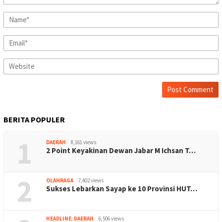
BERITA POPULER
1
DAERAH
8,161 views
2 Point Keyakinan Dewan Jabar M Ichsan T…
2
OLAHRAGA
7,402 views
Sukses Lebarkan Sayap ke 10 Provinsi HUT…
HEADLINE
,
DAERAH
6,506 views