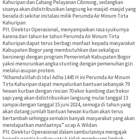
Kahuripan dan Cabang Pelayanan Cibinong, sedangkan
sisanya akan didistribusikan langsung ke masjid-masjid yang
berada di sekitar instalasi milik Perumda Air Minum Tirta
Kahuripan.
Plt. Direktur Operasional, menyampaikan rasa syukurnya
karena dari tahun ke tahun Perumda Air Minum Tirta
Kahuripan dapat terus berbagi manfaat kepada masyarakat
Kabupaten Bogor yang membutuhkan dan sekaligus
bersinergi dengan program Pemerintah Kabupaten Bogor
yakni menurunkan angka stunting dengan pemenuhan gizi
melalui asupan protein.
“Alhamdulillah di Idul Adha 1445 H ini Perumda Air Minum
Tirta Kahuripan dapat menyalurkan bantuan sebanyak 79
hewan kurban dengan rincian 70 ekor kambing dan 9 ekor
sapi yang akan didistribusikan langsung mulai tanggal 13
sampai dengan tanggal 15 juni 2024, semoga di tahun yang
akan datang jumlah bantuan hewan kurban akan terus
bertambah sehingga semakin banyak masyarakat yang akan
mendapatkan manfaatnya.” ucap A. Wildan.
Plt. Direktur Operasional dalam sambutannya mengajak
kepada panitia kurban untuk tidak membuang limbah