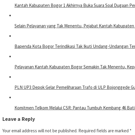
Kantah Kabupaten Bogor 1 Akhirnya Buka Suara Soal Dugaan Pe
Selain Pelayanan yang Tak Menentu, Pejabat Kantah Kabupate
Bapenda Kota Bogor Terindikasi Tak Ikuti Undang-Undangan T
Pelayanan Kantah Kabupaten Bogor Semakin Tak Menentu, Kepe
PLN UP3 Depok Gelar Pemeliharaan Trafo di ULP Bojonggede Gun
Komitmen Telkom Melalui CSR: Pantau Tumbuh Kembang 46 Batit
Leave a Reply
Your email address will not be published.
Required fields are marked
*