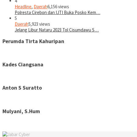
4
Headline
,
Daerah
6,156 views
Polresta Cirebon dan IJTI Buka Posko Kem…
5
Daerah
5,923 views
Jelang Libur Nataru 2023 Tol Cisumdawu S…
Perumda Tirta Kahuripan
Kades Ciangsana
Anton S Suratto
Mulyani, S.Hum