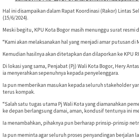
Hal ini disampaikan dalam Rapat Koordinasi (Rakor) Lintas S
(15/6/2024).
Meski begitu, KPU Kota Bogor masih menunggu surat resmi da
“Kami akan melaksanakan hal yang menjadi amar putusan di MK
Kemudian hasilnya akan ditetapkan dan dilaporkan ke KPU RI
Di lokasi yang sama, Penjabat (Pj) Wali Kota Bogor, Hery A
ia menyerahkan sepenuhnya kepada penyelenggara.
Ia pun memberikan masukan kepada seluruh stakeholder yang
terus kompak.
“Salah satu tugas utama Pj Wali Kota yang diamanahkan peme
ke depan berlangsung damai, aman, kondusif tentunya ini me
Ia menambahkan, pihaknya pun berharap prinsip-prinsip netral
Ia pun meminta agar seluruh proses penyandingan berjalan la