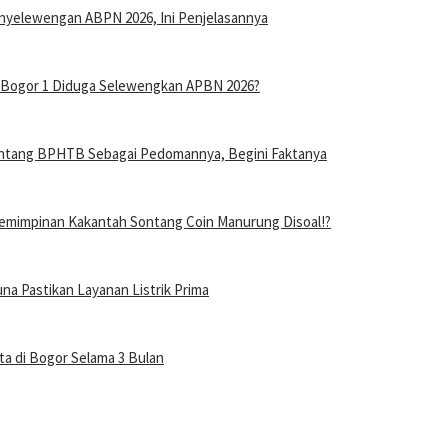
nyelewengan ABPN 2026, Ini Penjelasannya
n Bogor 1 Diduga Selewengkan APBN 2026?
entang BPHTB Sebagai Pedomannya, Begini Faktanya
mimpinan Kakantah Sontang Coin Manurung Disoal!?
a Pastikan Layanan Listrik Prima
a di Bogor Selama 3 Bulan