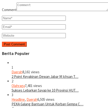
Comment
Berita Populer
1
Daerah
8,161 views
2 Point Keyakinan Dewan Jabar M Ichsan T…
2
Olahraga
7,401 views
Sukses Lebarkan Sayap ke 10 Provinsi HUT…
3
Headline
,
Daerah
6,505 views
PEKA Galang Bantuan Untuk Korban Gempa C…