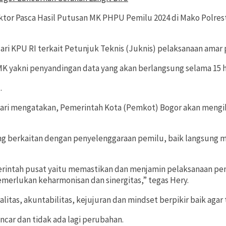
ektor Pasca Hasil Putusan MK PHPU Pemilu 2024 di Mako Polres
ri KPU RI terkait Petunjuk Teknis (Juknis) pelaksanaan amar
 yakni penyandingan data yang akan berlangsung selama 15 hari
.
ntasari mengatakan, Pemerintah Kota (Pemkot) Bogor akan men
 berkaitan dengan penyelenggaraan pemilu, baik langsung mau
rintah pusat yaitu memastikan dan menjamin pelaksanaan peny
merlukan keharmonisan dan sinergitas,” tegas Hery.
itas, akuntabilitas, kejujuran dan mindset berpikir baik agar
ncar dan tidak ada lagi perubahan.