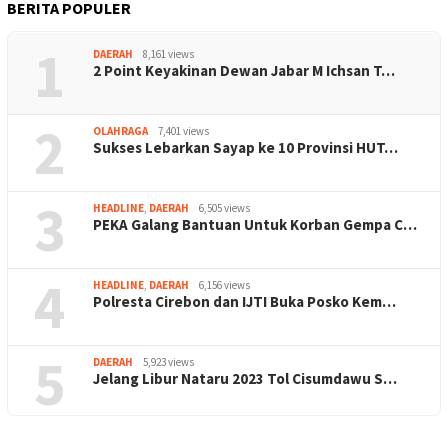
BERITA POPULER
1
DAERAH
8,161 views
2 Point Keyakinan Dewan Jabar M Ichsan T…
2
OLAHRAGA
7,401 views
Sukses Lebarkan Sayap ke 10 Provinsi HUT…
3
HEADLINE
,
DAERAH
6,505 views
PEKA Galang Bantuan Untuk Korban Gempa C…
4
HEADLINE
,
DAERAH
6,156 views
Polresta Cirebon dan IJTI Buka Posko Kem…
5
DAERAH
5,923 views
Jelang Libur Nataru 2023 Tol Cisumdawu S…