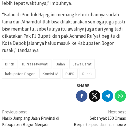
lebih tepat waktunya,” imbuhnya.
“Kalau di Pondok Rajeg ini memang kebutuhannya sudah
lama dan Alhamdulillah bisa dilaksanakan semoga juga pasti
bisa membantu, sebetulnya itu awalnya juga dari yang tadi
dikatakan Pak PJ Bupati dan pak Achmad Ru’yat begitu di
Kota Depok jalannya halus masuk ke Kabupaten Bogor
rusak,” tandasnya.
DPRD
Ir. Prasetyawati
Jalan
Jawa Barat
kabupaten Bogor
Komisi IV
PUPR
Rusak
SHARE
Post
Previous post
Next post
Nasib Jomplang Jalan Provinsi di
Sebanyak 150 Ormas
navigation
Kabupaten Bogor Menjadi
Berpartisipasi dalam Jambore