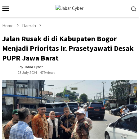
Skip
Mobile
to
Menu
content
Home
Daerah
Jalan Rusak di di Kabupaten Bogor
Menjadi Prioritas Ir. Prasetyawati Desak
PUPR Jawa Barat
Joy Jabar Cyber
23 July 2024
479 views