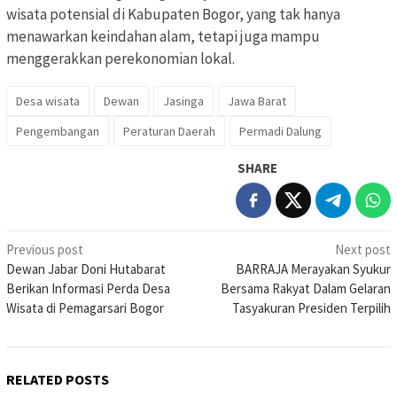
wisata potensial di Kabupaten Bogor, yang tak hanya
menawarkan keindahan alam, tetapi juga mampu
menggerakkan perekonomian lokal.
Desa wisata
Dewan
Jasinga
Jawa Barat
Pengembangan
Peraturan Daerah
Permadi Dalung
SHARE
Post
Previous post
Next post
Dewan Jabar Doni Hutabarat
BARRAJA Merayakan Syukur
navigation
Berikan Informasi Perda Desa
Bersama Rakyat Dalam Gelaran
Wisata di Pemagarsari Bogor
Tasyakuran Presiden Terpilih
RELATED POSTS