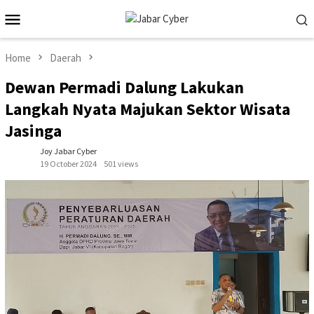
Skip
Mobile
to
Menu
content
Home
Daerah
Dewan Permadi Dalung Lakukan
Langkah Nyata Majukan Sektor Wisata
Jasinga
Joy Jabar Cyber
19 October 2024
501 views