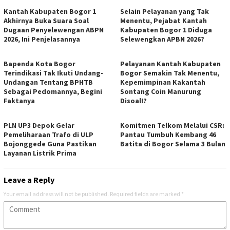
Kantah Kabupaten Bogor 1
Selain Pelayanan yang Tak
Akhirnya Buka Suara Soal
Menentu, Pejabat Kantah
Dugaan Penyelewengan ABPN
Kabupaten Bogor 1 Diduga
2026, Ini Penjelasannya
Selewengkan APBN 2026?
Bapenda Kota Bogor
Pelayanan Kantah Kabupaten
Terindikasi Tak Ikuti Undang-
Bogor Semakin Tak Menentu,
Undangan Tentang BPHTB
Kepemimpinan Kakantah
Sebagai Pedomannya, Begini
Sontang Coin Manurung
Faktanya
Disoal!?
PLN UP3 Depok Gelar
Komitmen Telkom Melalui CSR:
Pemeliharaan Trafo di ULP
Pantau Tumbuh Kembang 46
Bojonggede Guna Pastikan
Batita di Bogor Selama 3 Bulan
Layanan Listrik Prima
Leave a Reply
Your email address will not be published.
Required fields are marked
*