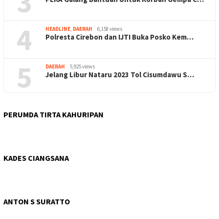
3
4
HEADLINE
,
DAERAH
6,158 views
Polresta Cirebon dan IJTI Buka Posko Kem…
5
DAERAH
5,925 views
Jelang Libur Nataru 2023 Tol Cisumdawu S…
PERUMDA TIRTA KAHURIPAN
KADES CIANGSANA
ANTON S SURATTO