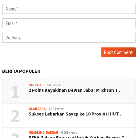
BERITA POPULER
1
DAERAH
8,161 views
2 Point Keyakinan Dewan Jabar M Ichsan T…
2
OLAHRAGA
7,403 views
Sukses Lebarkan Sayap ke 10 Provinsi HUT…
HEADLINE
,
DAERAH
6,509 views
PEKA Galang Bantuan Untuk Korban Gempa C…