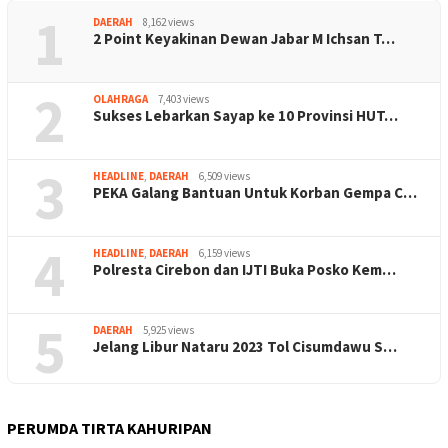
1
DAERAH
8,162 views
2 Point Keyakinan Dewan Jabar M Ichsan T…
2
OLAHRAGA
7,403 views
Sukses Lebarkan Sayap ke 10 Provinsi HUT…
3
HEADLINE
,
DAERAH
6,509 views
PEKA Galang Bantuan Untuk Korban Gempa C…
4
HEADLINE
,
DAERAH
6,159 views
Polresta Cirebon dan IJTI Buka Posko Kem…
5
DAERAH
5,925 views
Jelang Libur Nataru 2023 Tol Cisumdawu S…
PERUMDA TIRTA KAHURIPAN