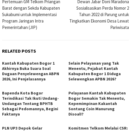
Pertemuan GM Telkom Priangan
Dewan Jabar Doni Maradona
navigation
Barat dengan Sekda Kabupaten
Sosialisasikan Perda Nomor 2
Sukabumi untuk Implementasi
Tahun 2022 di Parung untuk
Program Jaringan Intra
Tingkatkan Ekonomi Desa Lewat
Pemerintahan (JIP)
Pariwisata
RELATED POSTS
Kantah Kabupaten Bogor 1
Selain Pelayanan yang Tak
Akhirnya Buka Suara Soal
Menentu, Pejabat Kantah
Dugaan Penyelewengan ABPN
Kabupaten Bogor 1 Diduga
2026, Ini Penjelasannya
Selewengkan APBN 2026?
Bapenda Kota Bogor
Pelayanan Kantah Kabupaten
Terindikasi Tak Ikuti Undang-
Bogor Semakin Tak Menentu,
Undangan Tentang BPHTB
Kepemimpinan Kakantah
Sebagai Pedomannya, Begini
Sontang Coin Manurung
Faktanya
Disoal!?
PLN UP3 Depok Gelar
Komitmen Telkom Melalui CSR: