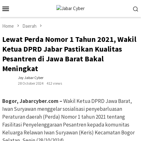
Skip
Mobile
to
Menu
content
Home
Daerah
Lewat Perda Nomor 1 Tahun 2021, Wakil
Ketua DPRD Jabar Pastikan Kualitas
Pesantren di Jawa Barat Bakal
Meningkat
Joy Jabar Cyber
28 October 2024
412 views
Bogor, Jabarcyber.com –
Wakil Ketua DPRD Jawa Barat,
Iwan Suryawan menggelar sosialisasi penyebarluasan
Peraturan daerah (Perda) Nomor 1 tahun 2021 tentang
Fasilitasi Penyelenggaraan Pesantren kepada komunitas
Keluarga Relawan Iwan Suryawan (Keris) Kecamatan Bogor
Selatan, Senin (28/10/2024).